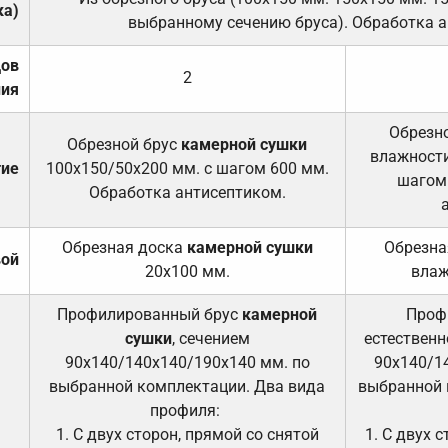
ка)
выбранному сечению бруса). Обработка а
дов
2
ния
Обрезно
Обрезной брус
камерной сушки
влажности
тие
100х150/50х200 мм. с шагом 600 мм.
шагом
Обработка антисептиком.
Обрезная доска
камерной сушки
Обрезна
вой
20х100 мм.
влаж
Профилированный брус
камерной
Проф
сушки
, сечением
естественн
90х140/140х140/190х140 мм. по
90х140/1
выбранной комплектации. Два вида
выбранной 
профиля:
1. С двух сторон, прямой со снятой
1. С двух 