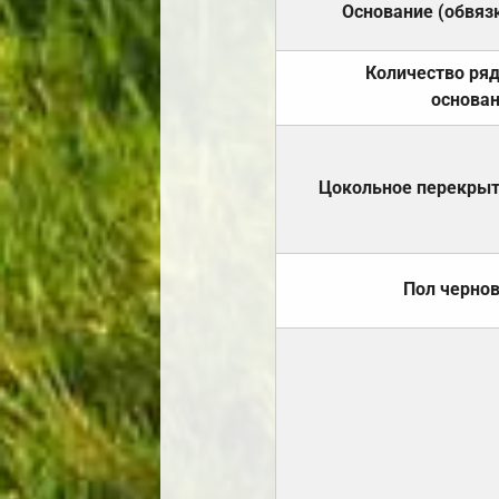
Основание (обвяз
Количество ря
основа
Цокольное перекры
Пол черно