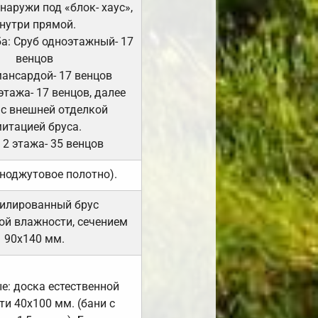
Снаружи под «блок- хаус»,
нутри прямой.
а: Сруб одноэтажный- 17
венцов
мансардой- 17 венцов
 этажа- 17 венцов, далее
 с внешней отделкой
итацией бруса.
 2 этажа- 35 венцов
ноджутовое полотно).
илированный брус
ой влажности, сечением
90х140 мм.
е: доска естественной
и 40х100 мм. (бани с