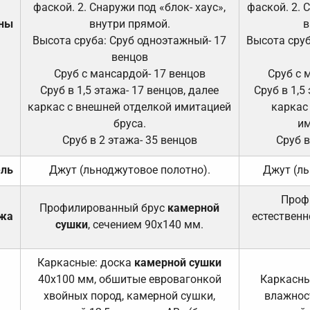
фаской. 2. Снаружи под «блок- хаус»,
фаской. 2. 
ены
внутри прямой.
в
Высота сруба: Сруб одноэтажный- 17
Высота сруб
венцов
Сруб с мансардой- 17 венцов
Сруб с 
Сруб в 1,5 этажа- 17 венцов, далее
Сруб в 1,5
каркас с внешней отделкой имитацией
каркас
бруса.
им
Сруб в 2 этажа- 35 венцов
Сруб в
ель
Джут (льноджутовое полотно).
Джут (ль
Проф
Профилированный брус
камерной
ажа
естественн
сушки
, сечением 90х140 мм.
Каркасные: доска
камерной сушки
40х100 мм, обшитые евровагонкой
Каркасны
хвойных пород, камерной сушки,
влажност