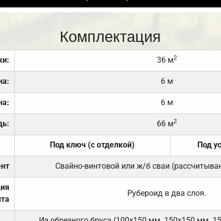
Комплектация
2
ки:
36 м
на:
6 м
на:
6 м
2
дь:
66 м
Под ключ (с отделкой)
Под у
нт
Свайно-винтовой или ж/б сваи (рассчитыва
ция
Рубероид в два слоя.
та
Из обрезного бруса (100х150 мм. 150х150 мм. 1