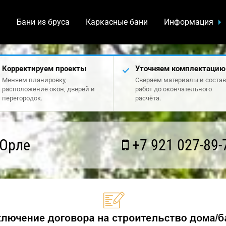
а
Бани из бруса
Каркасные бани
Информация
Корректируем проекты
Уточняем комплектацию
Меняем планировку,
Сверяем материалы и состав
расположение окон, дверей и
работ до окончательного
перегородок.
расчёта.
 Орле
+7 921 027-89-