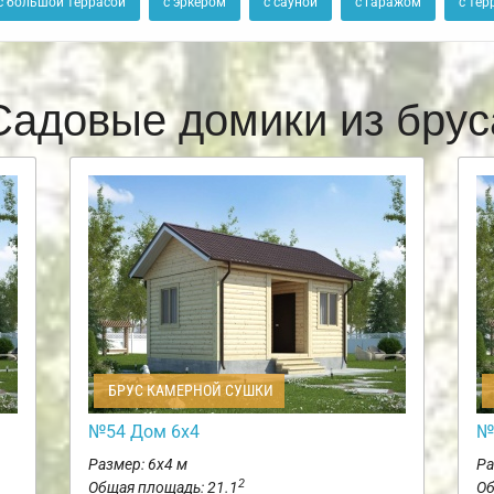
с большой террасой
с эркером
с сауной
с гаражом
с тер
Садовые домики из брус
БРУС КАМЕРНОЙ СУШКИ
№54 Дом 6х4
№
Размер: 6х4 м
Ра
2
Общая площадь: 21.1
Об