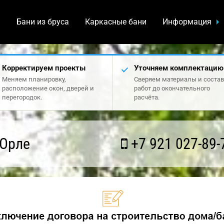
а
Бани из бруса
Каркасные бани
Информация
Корректируем проекты
Уточняем комплектацию
Меняем планировку,
Сверяем материалы и состав
расположение окон, дверей и
работ до окончательного
перегородок.
расчёта.
 Орле
+7 921 027-89-