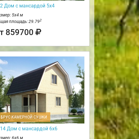
2 Дом с мансардой 5х4
змер: 5х4 м
2
щая площадь: 29.79
т 859700
БРУС КАМЕРНОЙ СУШКИ
14 Дом с мансардой 6х6
змер: 6х6 м