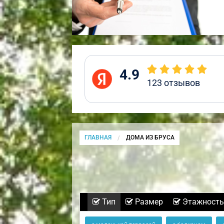
4.9
123
отзывов
ГЛАВНАЯ
CURRENT:
ДОМА ИЗ БРУСА
Тип
Размер
Этажность