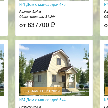
№1 Дом с мансардой 4х5
№
Размер: 5х4 м
Ра
2
Общая площадь: 31.29
Об
от 837700
о
БРУС КАМЕРНОЙ СУШКИ
№4 Дом с мансардой 5х4
№
Размер: 5х4 м
Ра