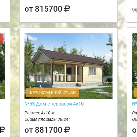
от 815700
9
Ж
БРУС КАМЕРНОЙ СУШКИ
№53 Дом с террасой 4х10
№
Размер: 4х10 м
Ра
2
Общая площадь: 38.24
Об
от 881700
о