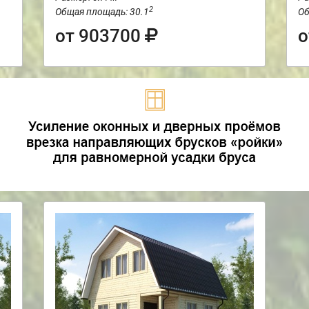
2
Общая площадь: 30.1
Об
от 903700
о