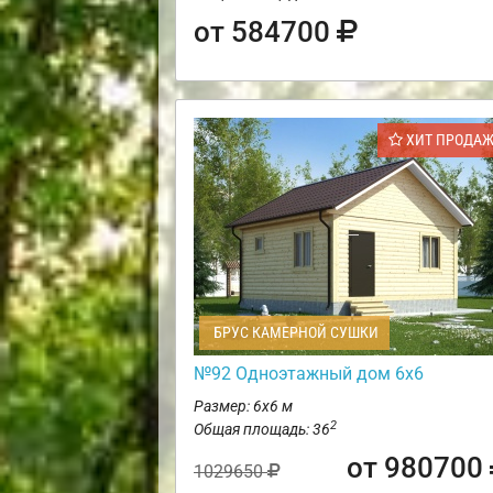
от 584700
ХИТ ПРОДА
БРУС КАМЕРНОЙ СУШКИ
№92 Одноэтажный дом 6х6
Размер: 6х6 м
2
Общая площадь: 36
от 980700
1029650