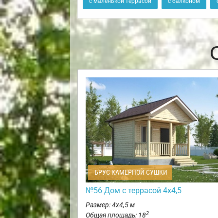
с маленькой террасой
с балконом
БРУС КАМЕРНОЙ СУШКИ
№56 Дом с террасой 4х4,5
Размер: 4х4,5 м
2
Общая площадь: 18