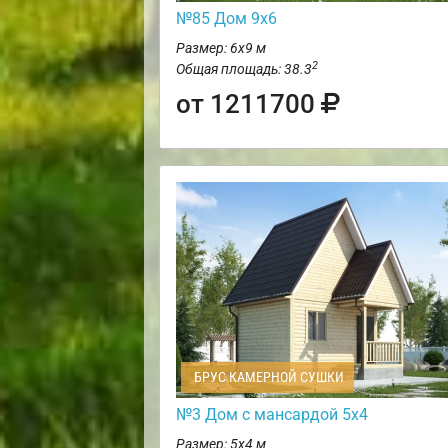
№85 Дом 9х6
Размер: 6х9 м
2
Общая площадь: 38.3
от 1211700
БРУС КАМЕРНОЙ СУШКИ
№3 Дом с мансардой 5х4
Размер: 5х4 м