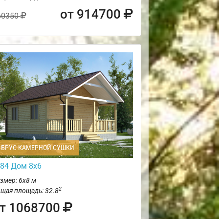
от 914700
60350
БРУС КАМЕРНОЙ СУШКИ
84 Дом 8х6
змер: 6х8 м
2
щая площадь: 32.8
т 1068700