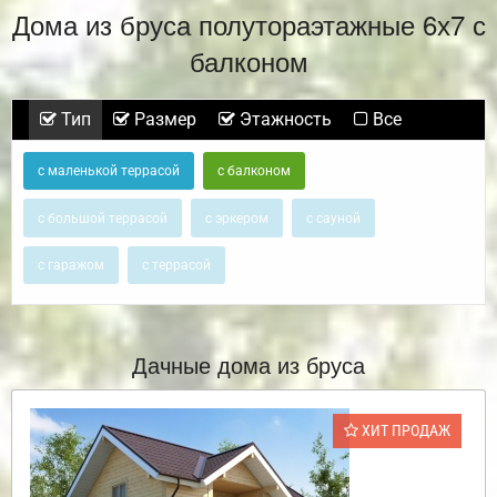
Дома из бруса полутораэтажные 6х7 с
балконом
Тип
Размер
Этажность
Все
с маленькой террасой
с балконом
с большой террасой
с эркером
с сауной
с гаражом
с террасой
Дачные дома из бруса
ХИТ ПРОДАЖ