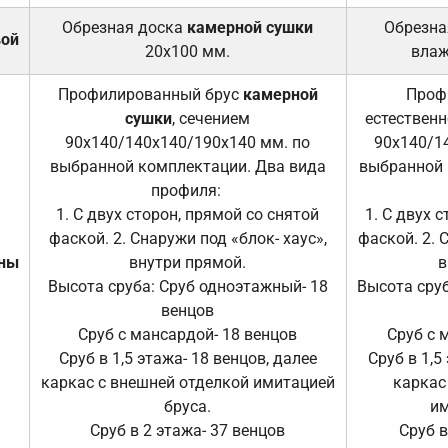
Обрезная доска
камерной сушки
Обрезна
вой
20х100 мм.
влаж
Профилированный брус
камерной
Проф
сушки
, сечением
естественн
90х140/140х140/190х140 мм. по
90х140/1
выбранной комплектации. Два вида
выбранной 
профиля:
1. С двух сторон, прямой со снятой
1. С двух 
фаской. 2. Снаружи под «блок- хаус»,
фаской. 2. 
ены
внутри прямой.
в
Высота сруба: Сруб одноэтажный- 18
Высота сруб
венцов
Сруб с мансардой- 18 венцов
Сруб с 
Сруб в 1,5 этажа- 18 венцов, далее
Сруб в 1,5
каркас с внешней отделкой имитацией
каркас
бруса.
им
Сруб в 2 этажа- 37 венцов
Сруб в