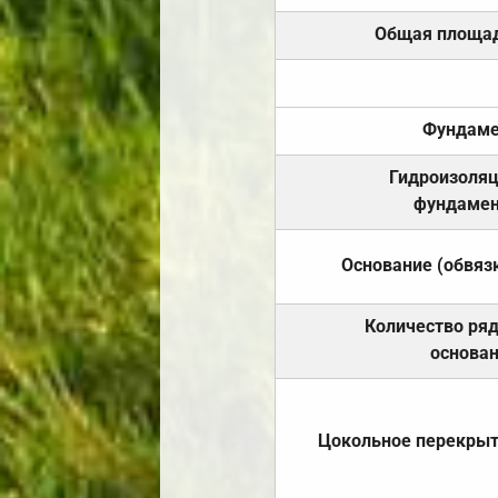
Общая площа
Фундаме
Гидроизоля
фундамен
Основание (обвяз
Количество ря
основа
Цокольное перекры