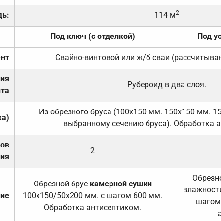
2
дь:
114 м
Под ключ (с отделкой)
Под у
нт
Свайно-винтовой или ж/б сваи (рассчитыва
ция
Рубероид в два слоя.
та
Из обрезного бруса (100х150 мм. 150х150 мм. 1
ка)
выбранному сечению бруса). Обработка а
дов
2
ния
Обрезно
Обрезной брус
камерной сушки
влажности
тие
100х150/50х200 мм. с шагом 600 мм.
шагом
Обработка антисептиком.