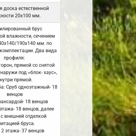
я доска естественной
ности 20х100 мм.
илированный брус
ой влажности, сечением
40х140/190х140 мм. по
комплектации. Два вида
профиля:
сторон, прямой со снятой
Снаружи под «блок- хаус»,
нутри прямой.
а: Сруб одноэтажный- 18
венцов
мансардой- 18 венцов
 этажа- 18 венцов, далее
 с внешней отделкой
итацией бруса.
 2 этажа- 37 венцов