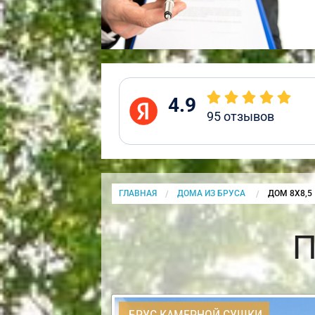
4.9
95
отзывов
ГЛАВНАЯ
ДОМА ИЗ БРУСА
CURRENT:
ДОМ 8Х8,5
П
БРУС КАМЕРНОЙ СУШКИ