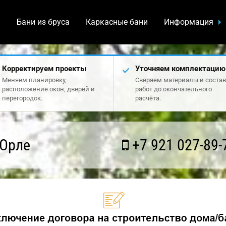
а
Бани из бруса
Каркасные бани
Информация
Корректируем проекты
Уточняем комплектацию
Меняем планировку,
Сверяем материалы и состав
расположение окон, дверей и
работ до окончательного
перегородок.
расчёта.
 Орле
+7 921 027-89-