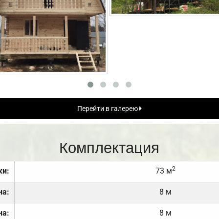
Перейти в галерею
Комплектация
2
ки:
73 м
на:
8 м
на:
8 м