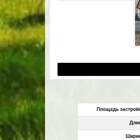
Площадь застрой
Дли
Шири