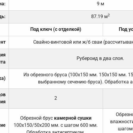
на:
9 м
2
дь:
87.19 м
Под ключ (с отделкой)
Под у
нт
Свайно-винтовой или ж/б сваи (рассчитыва
ция
Рубероид в два слоя.
та
Из обрезного бруса (100х150 мм. 150х150 мм. 1
ка)
выбранному сечению бруса). Обработка а
дов
2
ния
Обрезно
Обрезной брус
камерной сушки
влажности
тие
100х150/50х200 мм. с шагом 600 мм.
шагом
Обработка антисептиком.