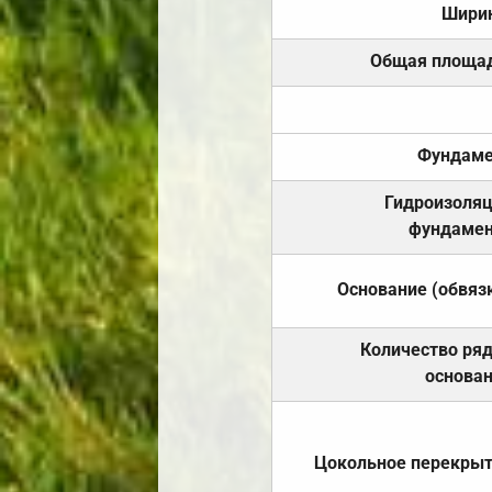
Шири
Общая площа
Фундаме
Гидроизоля
фундамен
Основание (обвяз
Количество ря
основа
Цокольное перекры