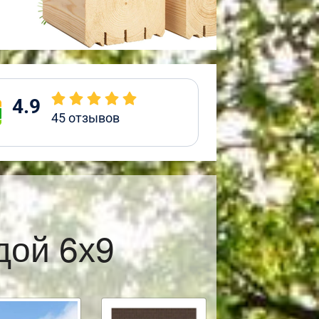
4.9
45
отзывов
дой 6х9