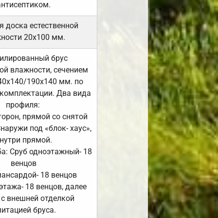
антисептиком.
я доска естественной
ности 20х100 мм.
илированный брус
ой влажности, сечением
40х140/190х140 мм. по
комплектации. Два вида
профиля:
сторон, прямой со снятой
Снаружи под «блок- хаус»,
нутри прямой.
а: Сруб одноэтажный- 18
венцов
мансардой- 18 венцов
 этажа- 18 венцов, далее
 с внешней отделкой
итацией бруса.