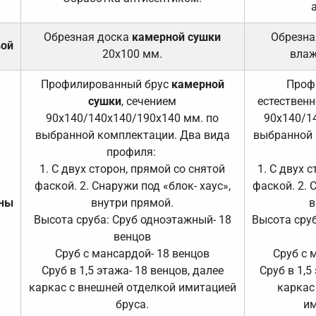
Обрезная доска
камерной сушки
Обрезна
вой
20х100 мм.
влаж
Профилированный брус
камерной
Проф
сушки
, сечением
естественн
90х140/140х140/190х140 мм. по
90х140/1
выбранной комплектации. Два вида
выбранной 
профиля:
1. С двух сторон, прямой со снятой
1. С двух 
фаской. 2. Снаружи под «блок- хаус»,
фаской. 2. 
ены
внутри прямой.
в
Высота сруба: Сруб одноэтажный- 18
Высота сруб
венцов
Сруб с мансардой- 18 венцов
Сруб с 
Сруб в 1,5 этажа- 18 венцов, далее
Сруб в 1,5
каркас с внешней отделкой имитацией
каркас
бруса.
им