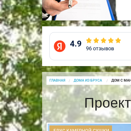
4.9
96
отзывов
ГЛАВНАЯ
ДОМА ИЗ БРУСА
CURRENT:
ДОМ С МА
Проект
БРУС КАМЕРНОЙ СУШКИ