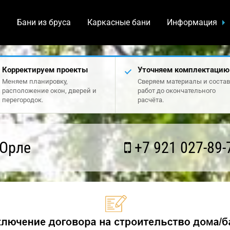
а
Бани из бруса
Каркасные бани
Информация
Корректируем проекты
Уточняем комплектацию
Меняем планировку,
Сверяем материалы и состав
расположение окон, дверей и
работ до окончательного
перегородок.
расчёта.
 Орле
+7 921 027-89-