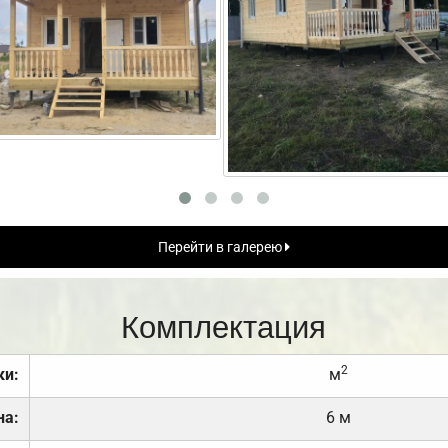
Перейти в галерею
Комплектация
2
ки:
м
на:
6 м