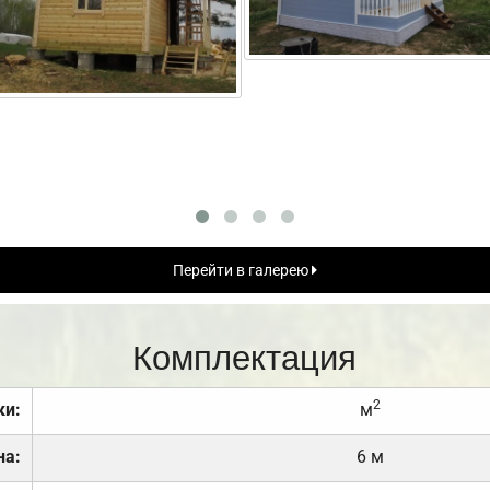
Перейти в галерею
Комплектация
2
ки:
м
на:
6 м