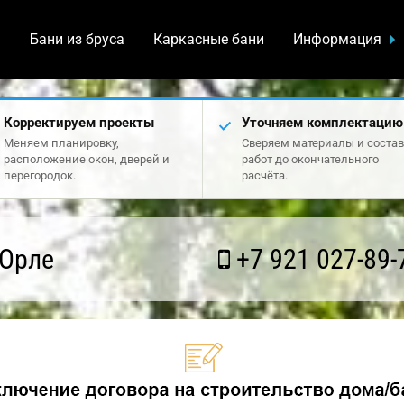
а
Бани из бруса
Каркасные бани
Информация
Корректируем проекты
Уточняем комплектацию
Меняем планировку,
Сверяем материалы и состав
расположение окон, дверей и
работ до окончательного
перегородок.
расчёта.
 Орле
+7 921 027-89-