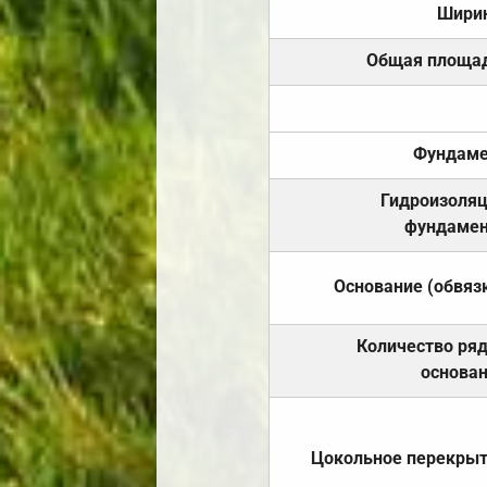
Шири
Общая площа
Фундаме
Гидроизоля
фундамен
Основание (обвяз
Количество ря
основа
Цокольное перекры