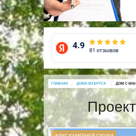
4.9
81
отзывов
ГЛАВНАЯ
ДОМА ИЗ БРУСА
CURRENT:
ДОМ С МА
Проект
БРУС КАМЕРНОЙ СУШКИ