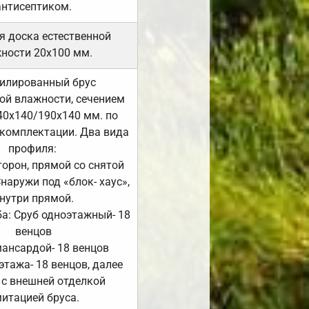
антисептиком.
я доска естественной
ности 20х100 мм.
илированный брус
ой влажности, сечением
40х140/190х140 мм. по
комплектации. Два вида
профиля:
сторон, прямой со снятой
Снаружи под «блок- хаус»,
нутри прямой.
а: Сруб одноэтажный- 18
венцов
мансардой- 18 венцов
 этажа- 18 венцов, далее
 с внешней отделкой
итацией бруса.