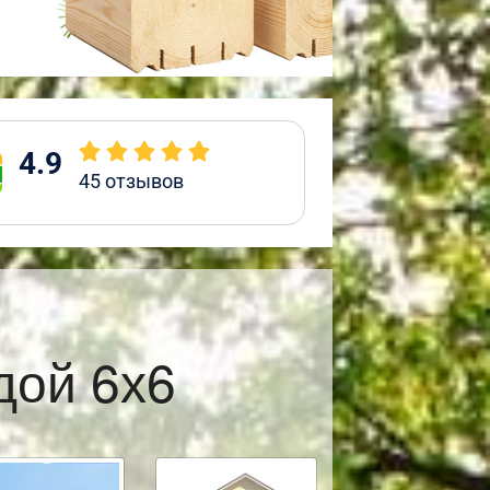
4.9
45
отзывов
дой 6х6