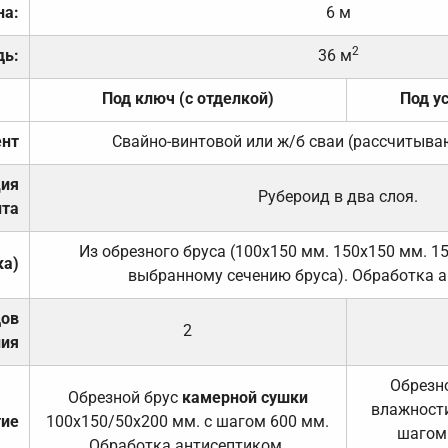
на:
6 м
2
дь:
36 м
Под ключ (с отделкой)
Под у
нт
Свайно-винтовой или ж/б сваи (рассчитыва
ция
Рубероид в два слоя.
та
Из обрезного бруса (100х150 мм. 150х150 мм. 1
ка)
выбранному сечению бруса). Обработка а
дов
2
ния
Обрезно
Обрезной брус
камерной сушки
влажности
тие
100х150/50х200 мм. с шагом 600 мм.
шагом
Обработка антисептиком.