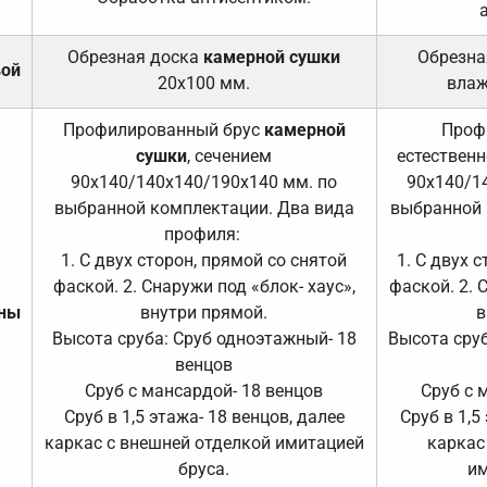
Обрезная доска
камерной сушки
Обрезна
вой
20х100 мм.
влаж
Профилированный брус
камерной
Проф
сушки
, сечением
естественн
90х140/140х140/190х140 мм. по
90х140/1
выбранной комплектации. Два вида
выбранной 
профиля:
1. С двух сторон, прямой со снятой
1. С двух 
фаской. 2. Снаружи под «блок- хаус»,
фаской. 2. 
ены
внутри прямой.
в
Высота сруба: Сруб одноэтажный- 18
Высота сруб
венцов
Сруб с мансардой- 18 венцов
Сруб с 
Сруб в 1,5 этажа- 18 венцов, далее
Сруб в 1,5
каркас с внешней отделкой имитацией
каркас
бруса.
им