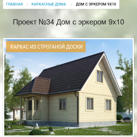
ГЛАВНАЯ
КАРКАСНЫЕ ДОМА
CURRENT:
ДОМ С ЭРКЕРОМ 9Х10
Проект №34 Дом с эркером 9х10
КАРКАС ИЗ СТРОГАНОЙ ДОСКИ