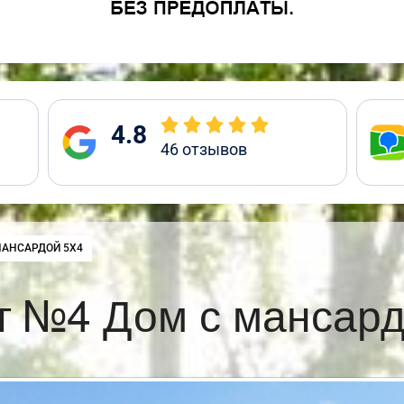
4.8
46
отзывов
:
МАНСАРДОЙ 5Х4
т №4 Дом с мансард