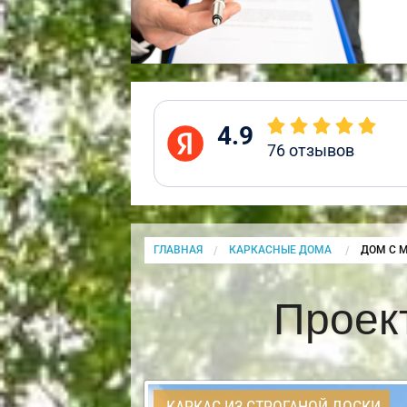
4.9
76
отзывов
ГЛАВНАЯ
КАРКАСНЫЕ ДОМА
CURRENT
ДОМ С 
Проек
КАРКАС ИЗ СТРОГАНОЙ ДОСКИ