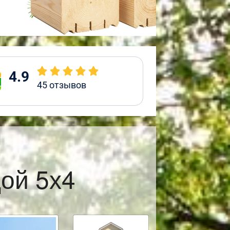
4.9
45
отзывов
ой 5х4