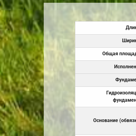
Дли
Шири
Общая площа
Исполне
Фундаме
Гидроизоля
фундамен
Основание (обвяз