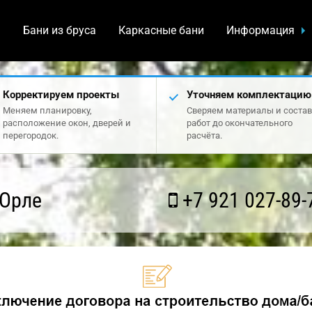
а
Бани из бруса
Каркасные бани
Информация
Корректируем проекты
Уточняем комплектацию
Меняем планировку,
Сверяем материалы и состав
расположение окон, дверей и
работ до окончательного
перегородок.
расчёта.
 Орле
+7 921 027-89-