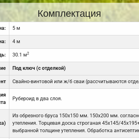
Комплектация
на:
5 м
на:
4 м
2
дь:
30.1 м
ние
Под ключ (с отделкой)
нт
Свайно-винтовой или ж/б сваи (рассчитываются отде
ция
Рубероид в два слоя.
та
Из обрезного бруса 150х150 мм. 150х200 мм. соглас
ка)
утепления. Торцевая доска строганая 45х145/45х195+
выбранной толщине утепления. Обработка антисепти