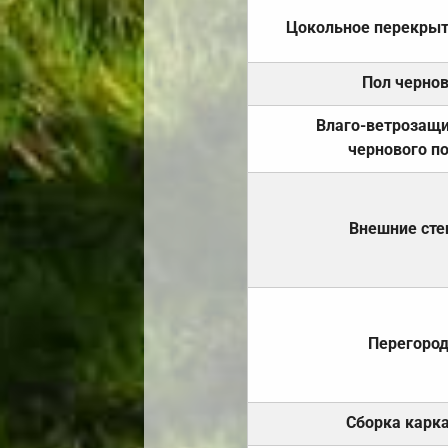
Цокольное перекры
Пол черно
Влаго-ветрозащ
чернового п
Внешние ст
Перегоро
Сборка карк