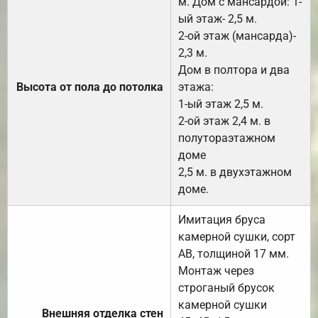
м. Дом с мансардой: 1-
ый этаж- 2,5 м.
2-ой этаж (мансарда)-
2,3 м.
Дом в полтора и два
Высота от пола до потолка
этажа:
1-ый этаж 2,5 м.
2-ой этаж 2,4 м. в
полутораэтажном
доме
2,5 м. в двухэтажном
доме.
Имитация бруса
камерной сушки, сорт
АВ, толщиной 17 мм.
Монтаж через
строганый брусок
камерной сушки
Внешняя отделка стен