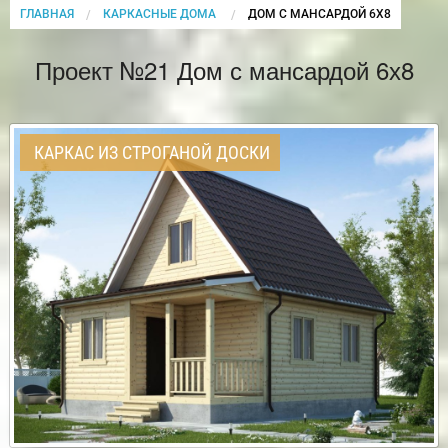
ГЛАВНАЯ
КАРКАСНЫЕ ДОМА
CURRENT:
ДОМ С МАНСАРДОЙ 6Х8
Проект №21 Дом с мансардой 6х8
КАРКАС ИЗ СТРОГАНОЙ ДОСКИ