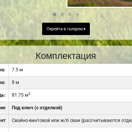
Перейти в галерею
Комплектация
на:
7.5 м
на:
8 м
2
дь:
81.75 м
ние
Под ключ (с отделкой)
нт
Свайно-винтовой или ж/б сваи (рассчитываются отде