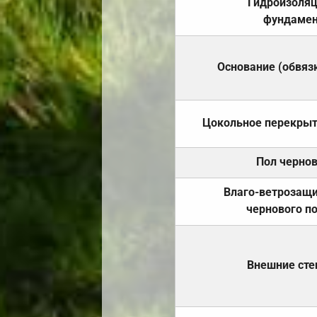
Гидроизоля
фундамен
Основание (обвяз
Цокольное перекры
Пол черно
Влаго-ветрозащ
чернового п
Внешние ст