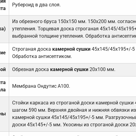
ция
Рубероид в два слоя.
та
Из обрезного бруса 150х150 мм. 150х200 мм. соглас
ка)
утепления. Торцевая доска строганая 45х145/45х195+
выбранной толщине утепления. Обработка антисепти
Строганая доска
камерной сушки
45х145/45х195+/-5
тие
Обработка антисептиком.
вой
Обрезная доска
камерной сушки
20х100 мм.
ита
Мембрана Ондутис А100.
ола
Стойки каркаса из строганой доски камерной сушки 
шагом 590 мм. Верхняя двойная и нижняя обвязки из
ены
камерной сушки 45х145/45х195+/-5 мм. Разгрузочный
доски 45х145+/-5 мм. Укосины из строганой доски 20