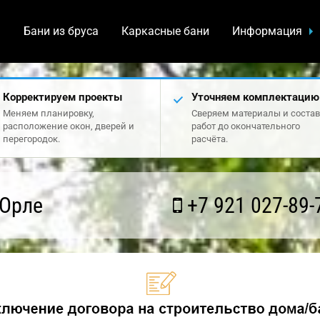
а
Бани из бруса
Каркасные бани
Информация
Корректируем проекты
Уточняем комплектацию
Меняем планировку,
Сверяем материалы и состав
расположение окон, дверей и
работ до окончательного
перегородок.
расчёта.
 Орле
+7 921 027-89-