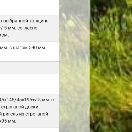
но выбранной толщине
/-5 мм. согласно
ком.
 мм. с шагом 590 мм.
45х145/45х195+/-5 мм. с
 строганой доски
 ригель из строганой
х95 мм.