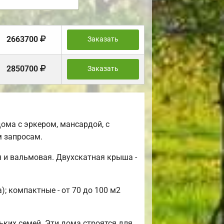
2663700
Заказать
2850700
Заказать
ома с эркером, мансардой, с
 запросам.
 и вальмовая. Двухскатная крыша -
; компактные - от 70 до 100 м2
ьких семей. Эти дома строятся для