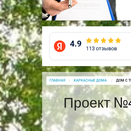
4.9
113
отзывов
ГЛАВНАЯ
КАРКАСНЫЕ ДОМА
CURRENT
ДОМ С Т
Проект №4