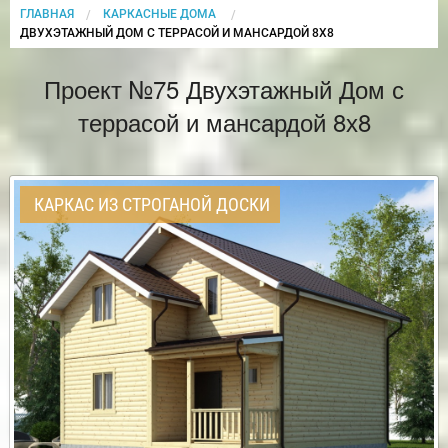
ГЛАВНАЯ
КАРКАСНЫЕ ДОМА
CURRENT:
ДВУХЭТАЖНЫЙ ДОМ С ТЕРРАСОЙ И МАНСАРДОЙ 8Х8
Проект №75 Двухэтажный Дом с
террасой и мансардой 8х8
КАРКАС ИЗ СТРОГАНОЙ ДОСКИ