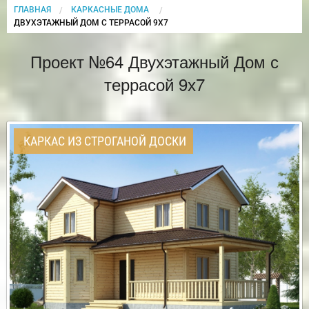
ГЛАВНАЯ
КАРКАСНЫЕ ДОМА
CURRENT:
ДВУХЭТАЖНЫЙ ДОМ С ТЕРРАСОЙ 9Х7
Проект №64 Двухэтажный Дом с
террасой 9х7
КАРКАС ИЗ СТРОГАНОЙ ДОСКИ