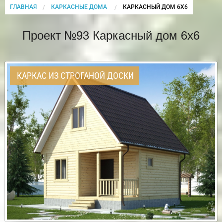
ГЛАВНАЯ
КАРКАСНЫЕ ДОМА
CURRENT:
КАРКАСНЫЙ ДОМ 6Х6
Проект №93 Каркасный дом 6х6
КАРКАС ИЗ СТРОГАНОЙ ДОСКИ