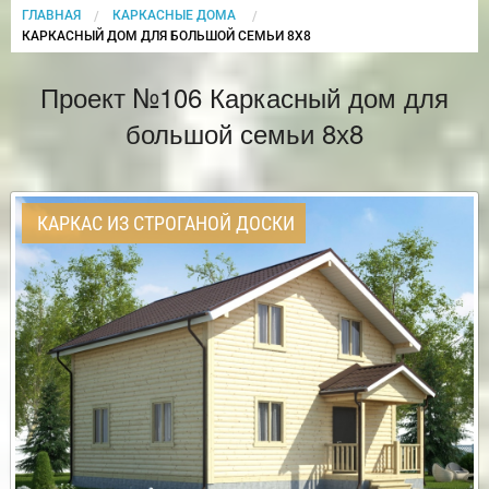
ГЛАВНАЯ
КАРКАСНЫЕ ДОМА
CURRENT:
КАРКАСНЫЙ ДОМ ДЛЯ БОЛЬШОЙ СЕМЬИ 8Х8
Проект №106 Каркасный дом для
большой семьи 8х8
КАРКАС ИЗ СТРОГАНОЙ ДОСКИ