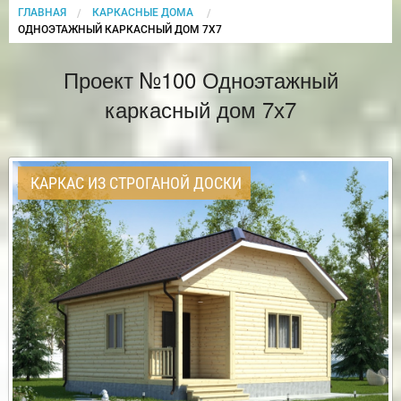
ГЛАВНАЯ
КАРКАСНЫЕ ДОМА
CURRENT:
ОДНОЭТАЖНЫЙ КАРКАСНЫЙ ДОМ 7Х7
Проект №100 Одноэтажный
каркасный дом 7х7
КАРКАС ИЗ СТРОГАНОЙ ДОСКИ