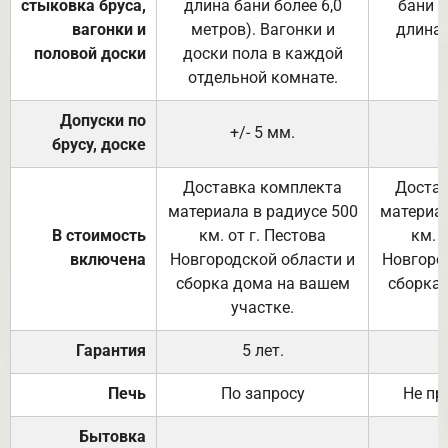
стыковка бруса,
длина бани более 6,0
бани (
вагонки и
метров). Вагонки и
длина 
половой доски
доски пола в каждой
отдельной комнате.
Допуски по
+/- 5 мм.
брусу, доске
Доставка комплекта
Достав
материала в радиусе 500
материал
В стоимость
км. от г. Пестова
км. 
включена
Новгородской области и
Новгоро
сборка дома на вашем
сборка
участке.
Гарантия
5 лет.
Печь
По запросу
Не пр
Бытовка