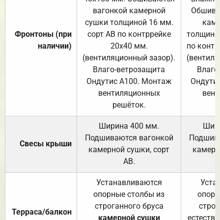
вагонкой камерной
Обшива
сушки толщиной 16 мм.
каме
Фронтоны (при
сорт АВ по контррейке
толщиной
наличии)
20х40 мм.
по контр
(вентиляционный зазор).
(вентиля
Влаго-ветрозащита
Влаго
Ондутис А100. Монтаж
Ондути
вентиляционных
вент
решёток.
Ширина 400 мм.
Шир
Подшиваются вагонкой
Подшива
Свесы крыши
камерной сушки, сорт
камерн
АВ.
Устанавливаются
Уста
опорные столбы из
опорн
строганного бруса
строг
Терраса/балкон
камерной сушки
естеств