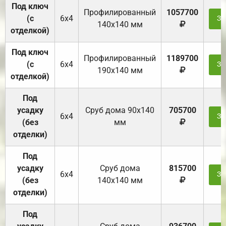
Под ключ
Профилированный
1057700
(с
6х4
За
140х140 мм
отделкой)
Под ключ
Профилированный
1189700
(с
6х4
За
190х140 мм
отделкой)
Под
усадку
Cруб дома 90x140
705700
6х4
За
(без
мм
отделки)
Под
усадку
Cруб дома
815700
6х4
За
(без
140х140 мм
отделки)
Под