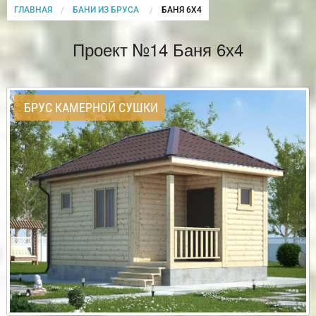
ГЛАВНАЯ
БАНИ ИЗ БРУСА
CURRENT:
БАНЯ 6Х4
Проект №14 Баня 6х4
БРУС КАМЕРНОЙ СУШКИ