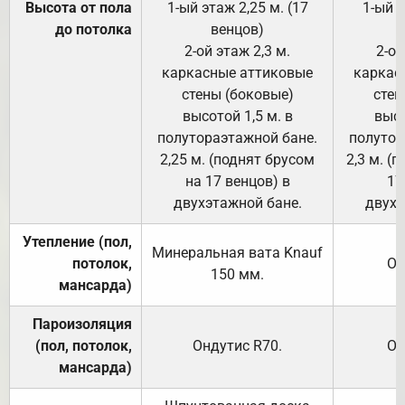
Высота от пола
1-ый этаж 2,25 м. (17
1-ый э
до потолка
венцов)
2-ой этаж 2,3 м.
2-ой
каркасные аттиковые
каркас
стены (боковые)
стен
высотой 1,5 м. в
высо
полутораэтажной бане.
полутор
2,25 м. (поднят брусом
2,3 м. (
на 17 венцов) в
17
двухэтажной бане.
двухэ
Утепление (пол,
Минеральная вата
Knauf
потолок,
От
150
мм.
мансарда)
Пароизоляция
(пол, потолок,
Ондутис
R70
.
От
мансарда)