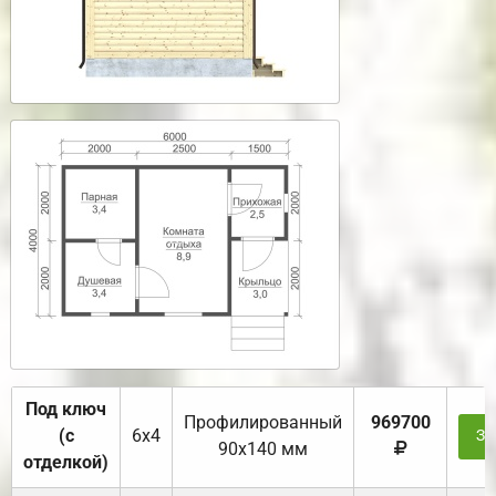
Под ключ
Профилированный
969700
(с
6х4
За
90х140 мм
отделкой)