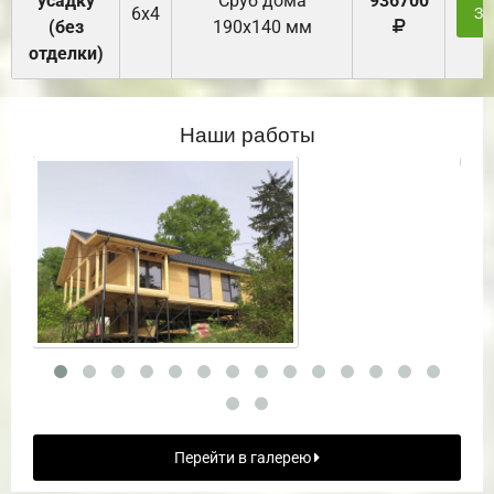
усадку
Cруб дома
936700
6х4
За
(без
190х140 мм
отделки)
Наши работы
Перейти в галерею