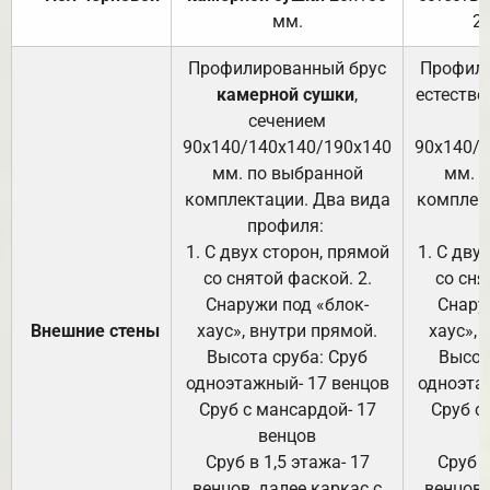
мм.
2
Профилированный брус
Профили
камерной сушки
,
естестве
сечением
с
90х140/140х140/190х140
90х140/
мм. по выбранной
мм. 
комплектации. Два вида
комплек
профиля:
п
1. С двух сторон, прямой
1. С дву
со снятой фаской. 2.
со сня
Снаружи под «блок-
Снару
Внешние стены
хаус», внутри прямой.
хаус», 
Высота сруба: Сруб
Высот
одноэтажный- 17 венцов
одноэта
Сруб с мансардой- 17
Сруб с
венцов
Сруб в 1,5 этажа- 17
Сруб в
венцов, далее каркас с
венцов,