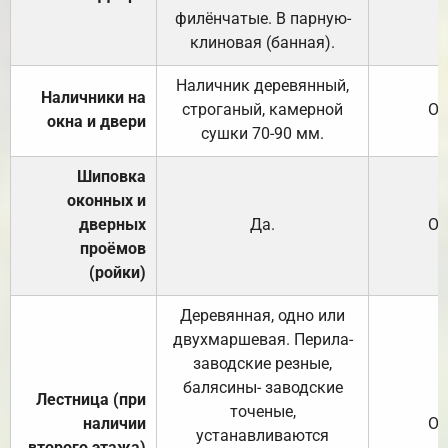
филёнчатые. В парную-
клиновая (банная).
Наличник деревянный,
Наличники на
строганый, камерной
От
окна и двери
сушки 70-90 мм.
Шиповка
оконных и
дверных
Да.
От
проёмов
(ройки)
Деревянная, одно или
двухмаршевая. Перила-
заводские резные,
балясины- заводские
Лестница (при
точеные,
наличии
От
устанавливаются
второго этажа)