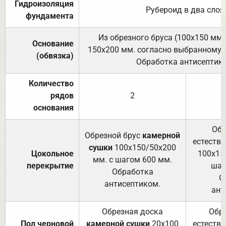
Гидроизоляция
Рубероид в два слоя
фундамента
Из обрезного бруса (100х150 мм.
Основание
150х200 мм. согласно выбранному с
(обвязка)
Обработка антисептик
Количество
рядов
2
основания
Обр
Обрезной брус
камерной
естеств
сушки
100х150/50х200
Цокольное
100х15
мм. с шагом 600 мм.
перекрытие
шаг
Обработка
О
антисептиком.
ант
Обрезная доска
Обр
Пол черновой
камерной сушки
20х100
естеств