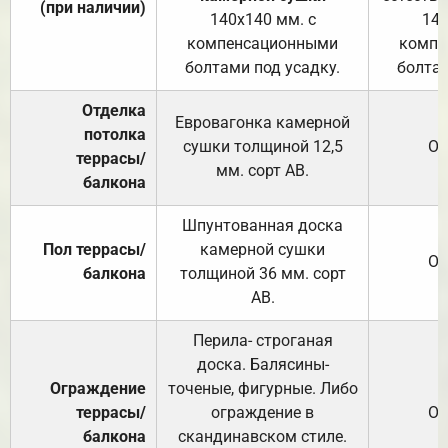
(при наличии)
140х140 мм. с
140
компенсационными
компе
болтами под усадку.
болтам
Отделка
Евровагонка камерной
потолка
сушки толщиной 12,5
От
террасы/
мм. сорт АВ.
балкона
Шпунтованная доска
Пол террасы/
камерной сушки
От
балкона
толщиной 36 мм. сорт
АВ.
Перила- строганая
доска. Балясины-
Ограждение
точеные, фигурные. Либо
террасы/
ограждение в
От
балкона
скандинавском стиле.