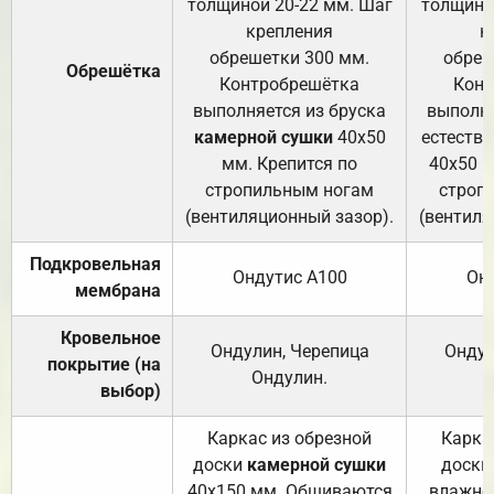
толщиной 20-22 мм. Шаг
толщино
крепления
к
обрешетки 300 мм.
обреш
Обрешётка
Контробрешётка
Конт
выполняется из бруска
выполня
камерной сушки
40х50
естеств
мм. Крепится по
40х50 м
стропильным ногам
строп
(вентиляционный зазор).
(вентиля
Подкровельная
Ондутис А100
Он
мембрана
Кровельное
Ондулин, Черепица
Ондул
покрытие (на
Ондулин.
выбор)
Каркас из обрезной
Карка
доски
камерной сушки
доски
40х150 мм. Обшиваются
влажно