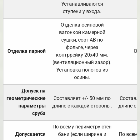
Устанавливаются
ступени у входа.
Отделка осиновой
вагонкой камерной
сушки, сорт АВ по
фольге, через
Отделка парной
От
контррейку 20х40 мм.
(вентиляционный зазор).
Установка пологов из
осины.
Допуск на
геометрические
Составляет +/- 50 мм по
Составля
параметры
длине с каждой стороны.
длине с 
сруба
По всему периметру стен
Допускается
бани (если ширина и
По всему