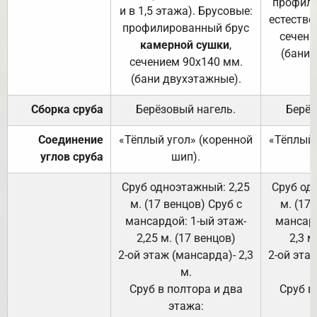
профили
и в 1,5 этажа). Брусовые:
естестве
профилированный брус
сечени
камерной сушки
,
(бани 
сечением 90х140 мм.
(бани двухэтажные).
Сборка сруба
Берёзовый нагель.
Берёз
Соединение
«Тёплый угол» (коренной
«Тёплый 
углов сруба
шип).
Сруб одноэтажный: 2,25
Сруб од
м. (17 венцов) Сруб с
м. (17
мансардой: 1-ый этаж-
мансард
2,25 м. (17 венцов)
2,3 м
2-ой этаж (мансарда)- 2,3
2-ой этаж
м.
Сруб в полтора и два
Сруб в
этажа: