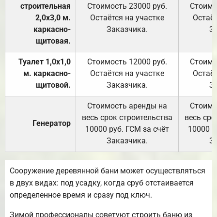
строительная
Стоимость 23000 руб.
Стоимо
2,0х3,0 м.
Остаётся на участке
Остаёт
каркасно-
Заказчика.
З
щитовая.
Туалет 1,0х1,0
Стоимость 12000 руб.
Стоимо
м. каркасно-
Остаётся на участке
Остаёт
щитовой.
Заказчика.
З
Стоимость аренды на
Стоимо
весь срок строительства
весь сро
Генератор
10000 руб. ГСМ за счёт
10000 р
Заказчика.
З
Сооружение деревянной бани может осуществляться
в двух видах: под усадку, когда сруб отстаивается
определенное время и сразу под ключ.
Зимой профессионалы советуют строить баню из