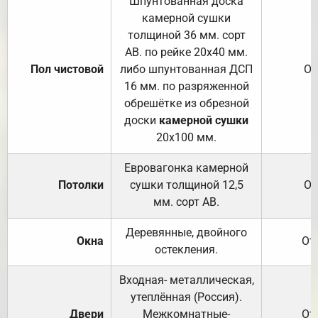
Шпунтованная доска
камерной сушки
толщиной 36 мм. сорт
АВ. по рейке 20х40 мм.
Пол чистовой
либо шпунтованная ДСП
От
16 мм. по разряженной
обрешётке из обрезной
доски
камерной сушки
20х100 мм.
Евровагонка камерной
Потолки
сушки толщиной 12,5
От
мм. сорт АВ.
Деревянные, двойного
Окна
От
остекления.
Входная- металлическая,
утеплённая (Россия).
Двери
Межкомнатные-
От