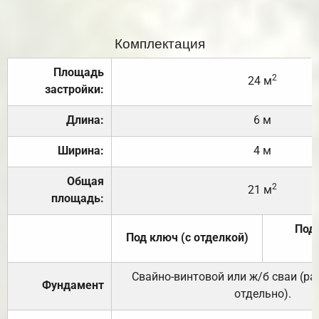
Комплектация
Площадь
2
24 м
застройки:
Длина:
6 м
Ширина:
4 м
Общая
2
21 м
площадь:
Под 
Под ключ (с отделкой)
Свайно-винтовой или ж/б сваи (р
Фундамент
отдельно).