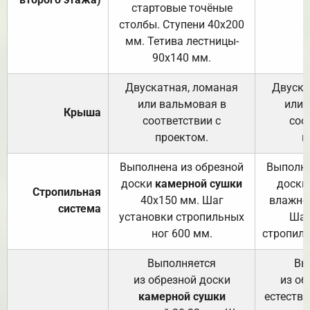
стартовые точёные
столбы. Ступени 40х200
мм. Тетива лестницы-
90х140 мм.
Двускатная, ломаная
Двуска
или вальмовая в
или 
Крыша
соответствии с
соо
проектом.
п
Выполнена из обрезной
Выполне
доски
камерной сушки
доски
Стропильная
40х150 мм. Шаг
влажно
система
установки стропильных
Шаг
ног 600 мм.
стропиль
Выполняется
Вы
из обрезной доски
из об
камерной сушки
естеств