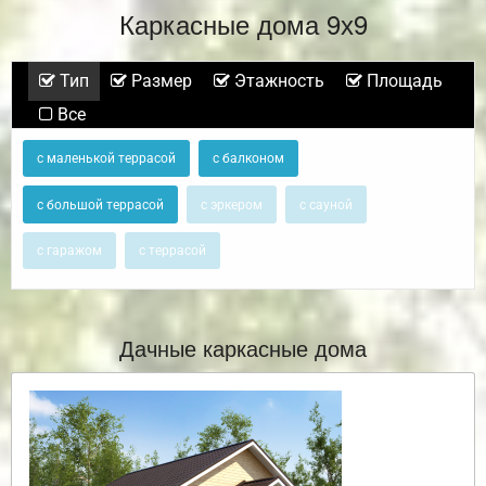
Каркасные дома 9х9
Тип
Размер
Этажность
Площадь
Все
с маленькой террасой
с балконом
с большой террасой
с эркером
с сауной
с гаражом
с террасой
Дачные каркасные дома