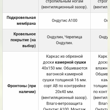
стропильным ногам
строп
(вентиляционный зазор).
(вентиля
Подкровельная
Ондутис А100
Он
мембрана
Кровельное
Ондулин, Черепица
Ондул
покрытие (на
Ондулин.
выбор)
Каркас из обрезной
Карка
доски
камерной сушки
доски
40х150 мм. Обшиваются
влажно
вагонкой камерной
Обшива
сушки толщиной 16 мм.
каме
Фронтоны (при
сорт АВ по контррейке
толщиной
наличии)
20х40 мм.
по контр
(вентиляционный зазор).
(вентиля
Влаго-ветрозащита
Влаго
Ондутис А100. Монтаж
Ондути