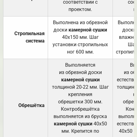
соответствии с
соо
проектом.
п
Выполнена из обрезной
Выполне
доски
камерной сушки
доски
Стропильная
40х150 мм. Шаг
влажно
система
установки стропильных
Шаг
ног 600 мм.
стропиль
Выполняется
Вы
из обрезной доски
из об
камерной сушки
естеств
толщиной 20-22 мм. Шаг
толщино
крепления
к
обрешетки 300 мм.
обреш
Обрешётка
Контробрешётка
Конт
выполняется из бруска
выполня
камерной сушки
40х50
естеств
мм. Крепится по
40х50 м