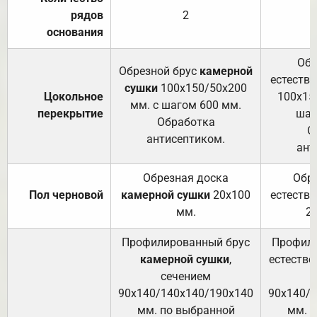
рядов
2
основания
Обр
Обрезной брус
камерной
естеств
сушки
100х150/50х200
Цокольное
100х15
мм. с шагом 600 мм.
перекрытие
шаг
Обработка
О
антисептиком.
ант
Обрезная доска
Обр
Пол черновой
камерной сушки
20х100
естеств
мм.
2
Профилированный брус
Профили
камерной сушки
,
естестве
сечением
с
90х140/140х140/190х140
90х140/
мм. по выбранной
мм. 