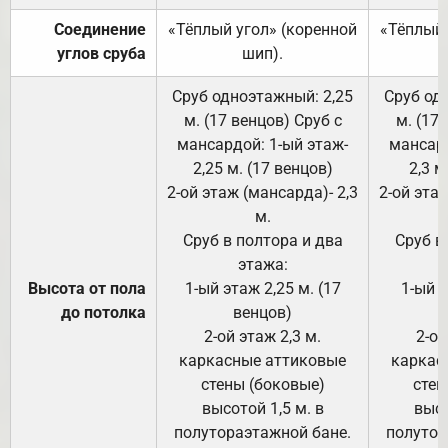
Соединение
«Тёплый угол» (коренной
«Тёплый 
углов сруба
шип).
Сруб одноэтажный: 2,25
Сруб од
м. (17 венцов) Сруб с
м. (17
мансардой: 1-ый этаж-
мансард
2,25 м. (17 венцов)
2,3 м
2-ой этаж (мансарда)- 2,3
2-ой этаж
м.
Сруб в полтора и два
Сруб в
этажа:
Высота от пола
1-ый этаж 2,25 м. (17
1-ый э
до потолка
венцов)
2-ой этаж 2,3 м.
2-ой
каркасные аттиковые
каркас
стены (боковые)
стен
высотой 1,5 м. в
высо
полутораэтажной бане.
полутор