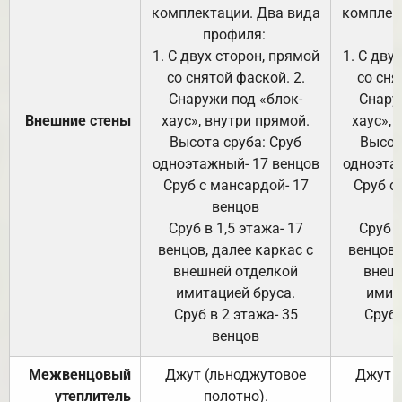
комплектации. Два вида
комплек
профиля:
п
1. С двух сторон, прямой
1. С дву
со снятой фаской. 2.
со сня
Снаружи под «блок-
Снару
Внешние стены
хаус», внутри прямой.
хаус», 
Высота сруба: Сруб
Высот
одноэтажный- 17 венцов
одноэта
Сруб с мансардой- 17
Сруб с
венцов
Сруб в 1,5 этажа- 17
Сруб в
венцов, далее каркас с
венцов,
внешней отделкой
внеш
имитацией бруса.
имит
Сруб в 2 этажа- 35
Сруб 
венцов
Межвенцовый
Джут (льноджутовое
Джут 
утеплитель
полотно).
п