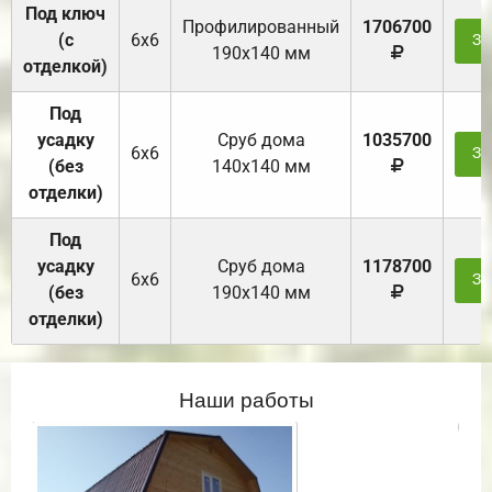
Под ключ
Профилированный
1706700
(с
6х6
За
190х140 мм
отделкой)
Под
усадку
Cруб дома
1035700
6х6
За
(без
140х140 мм
отделки)
Под
усадку
Cруб дома
1178700
6х6
За
(без
190х140 мм
отделки)
Наши работы