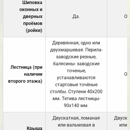
Шиповка
оконных и
дверных
Да.
От
проёмов
(ройки)
Деревянная, одно или
двухмаршевая. Перила-
заводские резные,
балясины- заводские
Лестница (при
точеные,
наличии
От
устанавливаются
второго этажа)
стартовые точёные
столбы. Ступени 40х200
мм. Тетива лестницы-
90х140 мм.
Двускатная, ломаная
Двуска
или вальмовая в
или 
Крыша