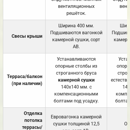
вентиляционных
вент
решёток.
Ширина 400 мм.
Шир
Подшиваются вагонкой
Подшива
Свесы крыши
камерной сушки, сорт
камерн
АВ.
Устанавливаются
Уста
опорные столбы из
опорн
строганного бруса
строг
Терраса/балкон
камерной сушки
естеств
(при наличии)
140х140 мм. с
140
компенсационными
компе
болтами под усадку.
болтам
Отделка
Евровагонка камерной
потолка
сушки толщиной 12,5
От
террасы/