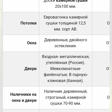
доски
камерной сушки
20х100 мм.
Евровагонка камерной
Потолки
сушки толщиной 12,5
От
мм. сорт АВ.
Деревянные, двойного
Окна
От
остекления.
Входная- металлическая,
утеплённая (Россия).
Двери
Межкомнатные-
От
филёнчатые. В парную-
клиновая (банная).
Наличник деревянный,
Наличники на
строганый, камерной
От
окна и двери
сушки 70-90 мм.