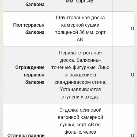
мм. сорт АВ.
балкона
Шпунтованная доска
Пол террасы/
камерной сушки
От
балкона
толщиной 36 мм. сорт
АВ.
Перила- строганая
доска. Балясины-
Ограждение
точеные, фигурные. Либо
террасы/
ограждение в
От
балкона
скандинавском стиле.
Устанавливаются
ступени у входа.
Отделка осиновой
вагонкой камерной
сушки, сорт АВ по
фольге, через
Отделка парной
От