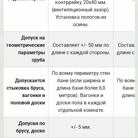
контррейку 20х40 мм.
(вентиляционный зазор).
Установка пологов из
осины.
Допуск на
геометрические
Составляет +/- 50 мм по
Составля
параметры
длине с каждой стороны.
длине с 
сруба
По всему периметру стен
Допускается
бани (если ширина и
По всему
стыковка бруса,
длина бани более 6,0
бани (
вагонки и
метров). Вагонки и
длина 
половой доски
доски пола в каждой
отдельной комнате.
Допуски по
+/- 5 мм.
брусу, доске