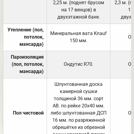
2,25 м. (поднят брусом
2,3 м. (
на 17 венцов) в
17
двухэтажной бане.
двухэ
Утепление (пол,
Минеральная вата
Knauf
потолок,
От
150
мм.
мансарда)
Пароизоляция
(пол, потолок,
Ондутис
R70
.
От
мансарда)
Шпунтованная доска
камерной сушки
толщиной 36 мм. сорт
АВ. по рейке 20х40 мм.
Пол чистовой
либо шпунтованная ДСП
От
16 мм. по разряженной
обрешётке из обрезной