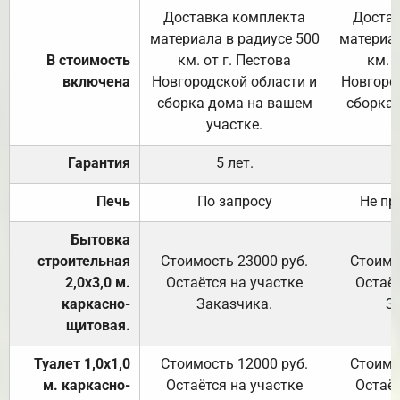
Доставка комплекта
Достав
материала в радиусе 500
материал
В стоимость
км. от г. Пестова
км. 
включена
Новгородской области и
Новгоро
сборка дома на вашем
сборка
участке.
Гарантия
5 лет.
Печь
По запросу
Не пр
Бытовка
строительная
Стоимость 23000 руб.
Стоимо
2,0х3,0 м.
Остаётся на участке
Остаёт
каркасно-
Заказчика.
З
щитовая.
Туалет 1,0х1,0
Стоимость 12000 руб.
Стоимо
м. каркасно-
Остаётся на участке
Остаёт