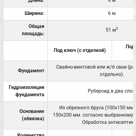
Длина:
6 м
Ширина:
6 м
Общая
2
51 м
площадь:
Под 
Под ключ (с отделкой)
Свайно-винтовой или ж/б сваи (р
Фундамент
отдельно).
Гидроизоляция
Рубероид в два слоя
фундамента
Из обрезного бруса (100х150 мм.
Основание
150х200 мм. согласно выбранному с
(обвязка)
Обработка антисептик
Количество