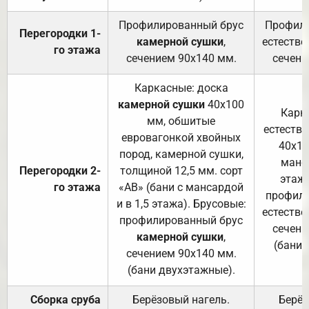
Профилированный брус
Профили
Перегородки 1-
камерной сушки
,
естестве
го этажа
сечением 90х140 мм.
сечени
Каркасные: доска
камерной сушки
40х100
Карк
мм, обшитые
естеств
евровагонкой хвойных
40х10
пород, камерной сушки,
манса
Перегородки 2-
толщиной 12,5 мм. сорт
этажа
го этажа
«АВ» (бани с мансардой
профили
и в 1,5 этажа). Брусовые:
естестве
профилированный брус
сечени
камерной сушки
,
(бани 
сечением 90х140 мм.
(бани двухэтажные).
Сборка сруба
Берёзовый нагель.
Берёз