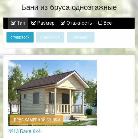
Бани из бруса одноэтажные
Тип
Размер
Этажность
Все
с террасой
с балконом
с верандой
БРУС КАМЕРНОЙ СУШКИ
№13 Баня 6х4