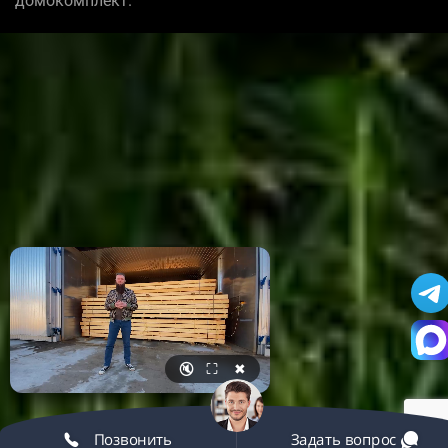
домокомплект.
🔇
⛶
✖
Позвонить
Задать вопрос