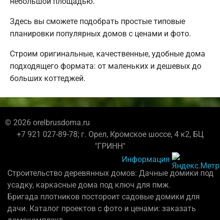
небольшой площадью.
Здесь вы сможете подобрать простые типовые
планировки популярных домов с ценами и фото.
Строим оригинальные, качественные, удобные дома
подходящего формата: от маленьких и дешевых до
больших коттеджей.
© 2026 orelbrusdoma.ru
+7 921 027-89-78; г. Орел, Кромское шоссе, 4 к2, БЦ
"ГРИНН"
Информация
Строительство деревянных домов: Дачные домики под
усадку, каркасные дома под ключ для пмж.
Бригада плотников постороит садовые домики для
дачи. Каталог проектов с фото и ценами: заказать