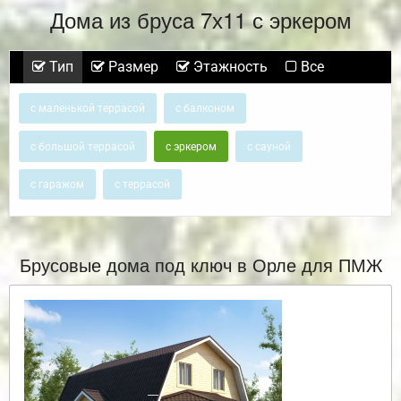
Дома из бруса 7х11 с эркером
Тип
Размер
Этажность
Все
с маленькой террасой
с балконом
с большой террасой
с эркером
с сауной
с гаражом
с террасой
Брусовые дома под ключ в Орле для ПМЖ