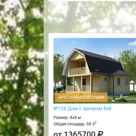
БРУС КАМЕРНОЙ СУШКИ
№126 Дом с эркером 8х8
Размер: 8х8 м
2
Общая площадь: 58.5
от 1365700