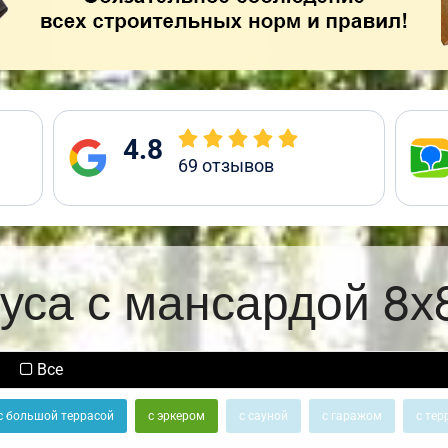
4.8
69
отзывов
уса с мансардой 8х
Все
с большой террасой
с эркером
с сауной
с гаражом
с тер