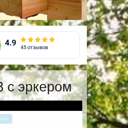
4.9
45
отзывов
8 с эркером
расой