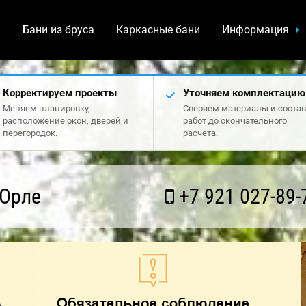
а
Бани из бруса
Каркасные бани
Информация
Корректируем проекты
Уточняем комплектацию
Меняем планировку,
Сверяем материалы и состав
расположение окон, дверей и
работ до окончательного
перегородок.
расчёта.
 Орле
+7 921 027-89-