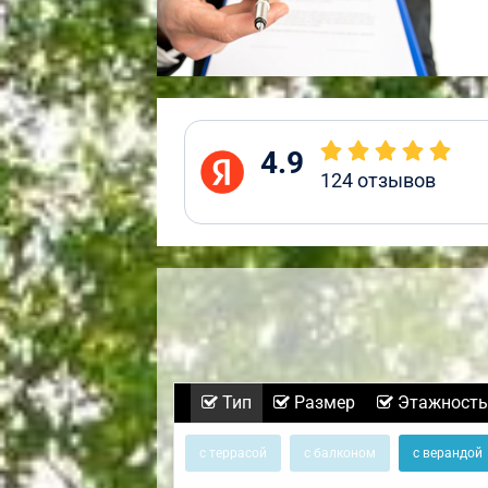
4.9
124
отзывов
Тип
Размер
Этажность
с террасой
с балконом
с верандой