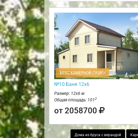
БРУС КАМЕРНОЙ СУШКИ
№10 Баня 12х6
Размер: 12х6 м
2
Общая площадь: 101
от 2058700
Дома из бруса с верандой
Кар