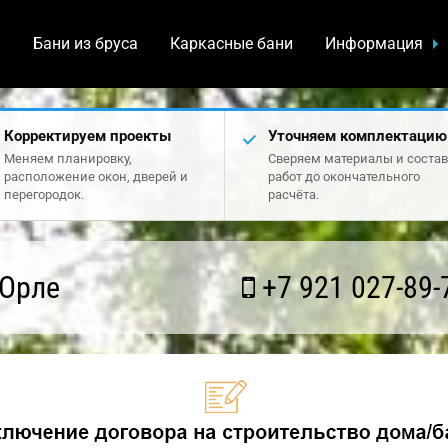
а
Бани из бруса
Каркасные бани
Информация
Корректируем проекты
Уточняем комплектацию
Меняем планировку,
Сверяем материалы и состав
расположение окон, дверей и
работ до окончательного
перегородок.
расчёта.
 Орле
+7 921 027-89-