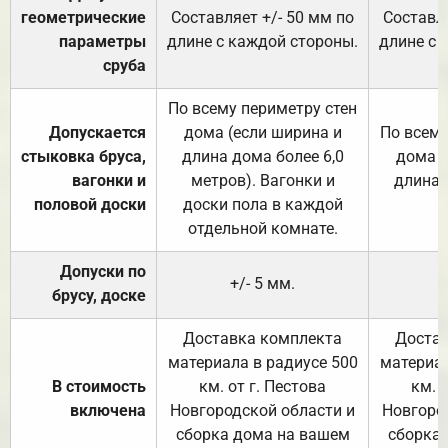
геометрические
Составляет +/- 50 мм по
Составля
параметры
длине с каждой стороны.
длине с 
сруба
По всему периметру стен
Допускается
дома (если ширина и
По всему
стыковка бруса,
длина дома более 6,0
дома (
вагонки и
метров). Вагонки и
длина 
половой доски
доски пола в каждой
отдельной комнате.
Допуски по
+/- 5 мм.
брусу, доске
Доставка комплекта
Достав
материала в радиусе 500
материал
В стоимость
км. от г. Пестова
км. 
включена
Новгородской области и
Новгоро
сборка дома на вашем
сборка