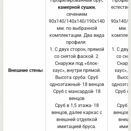
Профилированный брус
Профили
камерной сушки
,
естестве
сечением
с
90х140/140х140/190х140
90х140/
мм. по выбранной
мм. 
комплектации. Два вида
комплек
профиля:
п
1. С двух сторон, прямой
1. С дву
со снятой фаской. 2.
со сня
Снаружи под «блок-
Снару
Внешние стены
хаус», внутри прямой.
хаус», 
Высота сруба: Сруб
Высот
одноэтажный- 18 венцов
одноэта
Сруб с мансардой- 18
Сруб с
венцов
Сруб в 1,5 этажа- 18
Сруб в
венцов, далее каркас с
венцов,
внешней отделкой
внеш
имитацией бруса.
имит