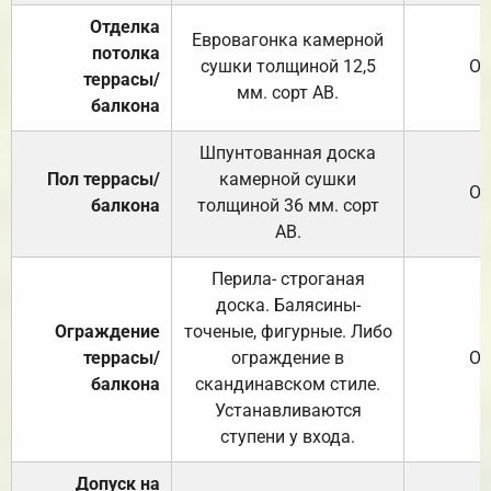
Отделка
Евровагонка камерной
потолка
сушки толщиной 12,5
От
террасы/
мм. сорт АВ.
балкона
Шпунтованная доска
Пол террасы/
камерной сушки
От
балкона
толщиной 36 мм. сорт
АВ.
Перила- строганая
доска. Балясины-
Ограждение
точеные, фигурные. Либо
террасы/
ограждение в
От
балкона
скандинавском стиле.
Устанавливаются
ступени у входа.
Допуск на