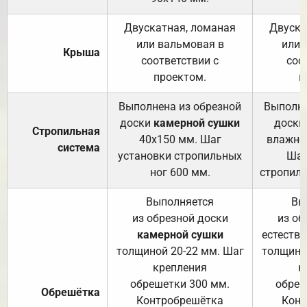
Двускатная, ломаная
Двуска
или вальмовая в
или 
Крыша
соответствии с
соо
проектом.
п
Выполнена из обрезной
Выполне
доски
камерной сушки
доски
Стропильная
40х150 мм. Шаг
влажно
система
установки стропильных
Шаг
ног 600 мм.
стропиль
Выполняется
Вы
из обрезной доски
из об
камерной сушки
естеств
толщиной 20-22 мм. Шаг
толщино
крепления
к
обрешетки 300 мм.
обреш
Обрешётка
Контробрешётка
Конт