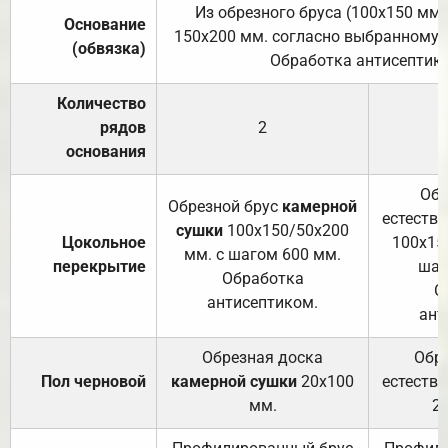
Из обрезного бруса (100х150 мм.
Основание
150х200 мм. согласно выбранному с
(обвязка)
Обработка антисептик
Количество
рядов
2
основания
Обр
Обрезной брус
камерной
естеств
сушки
100х150/50х200
Цокольное
100х15
мм. с шагом 600 мм.
перекрытие
шаг
Обработка
О
антисептиком.
ант
Обрезная доска
Обр
Пол черновой
камерной сушки
20х100
естеств
мм.
2