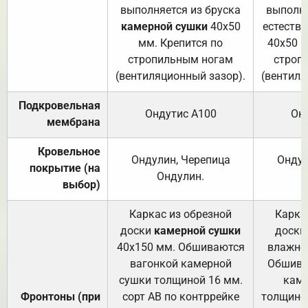
выполняется из бруска
выполня
камерной сушки
40х50
естеств
мм. Крепится по
40х50 м
стропильным ногам
строп
(вентиляционный зазор).
(вентиля
Подкровельная
Ондутис А100
Он
мембрана
Кровельное
Ондулин, Черепица
Ондул
покрытие (на
Ондулин.
выбор)
Каркас из обрезной
Карка
доски
камерной сушки
доски
40х150 мм. Обшиваются
влажно
вагонкой камерной
Обшива
сушки толщиной 16 мм.
каме
Фронтоны (при
сорт АВ по контррейке
толщиной