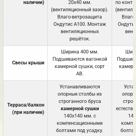
наличии)
20х40 мм.
по контр
(вентиляционный зазор).
(вентиля
Влаго-ветрозащита
Влаго
Ондутис А100. Монтаж
Ондути
вентиляционных
вент
решёток.
Ширина 400 мм.
Шир
Подшиваются вагонкой
Подшива
Свесы крыши
камерной сушки, сорт
камерн
АВ.
Устанавливаются
Уста
опорные столбы из
опорн
строганного бруса
строг
Терраса/балкон
камерной сушки
естеств
(при наличии)
140х140 мм. с
140
компенсационными
компе
болтами под усадку.
болтам