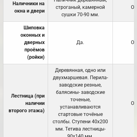
Наличники на
строганый, камерной
От
окна и двери
сушки 70-90 мм.
Шиповка
оконных и
дверных
Да.
От
проёмов
(ройки)
Деревянная, одно или
двухмаршевая. Перила-
заводские резные,
балясины- заводские
Лестница (при
точеные,
наличии
От
устанавливаются
второго этажа)
стартовые точёные
столбы. Ступени 40х200
мм. Тетива лестницы-
90х140 мм.