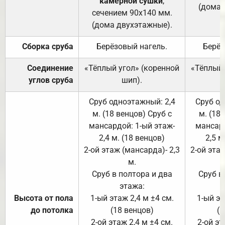
камерной сушки
,
(дома 
сечением 90х140 мм.
(дома двухэтажные).
Сборка сруба
Берёзовый нагель.
Берёз
Соединение
«Тёплый угол» (коренной
«Тёплый 
углов сруба
шип).
Сруб одноэтажный: 2,4
Сруб од
м. (18 венцов) Сруб с
м. (18
мансардой: 1-ый этаж-
мансард
2,4 м. (18 венцов)
2,5 м
2-ой этаж (мансарда)- 2,3
2-ой этаж
м.
Сруб в полтора и два
Сруб в
этажа:
Высота от пола
1-ый этаж 2,4 м ±4 см.
1-ый эт
до потолка
(18 венцов)
(1
2-ой этаж 2,4 м ±4 см.
2-ой эт