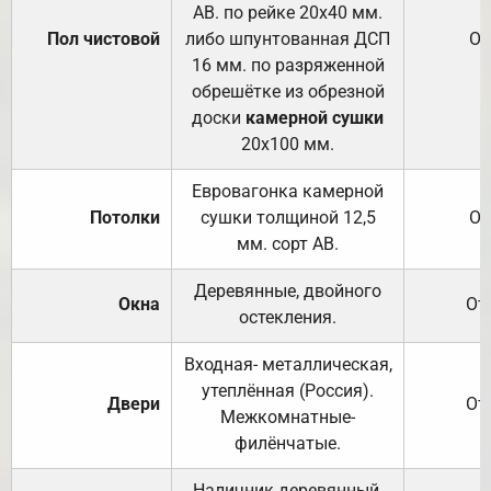
АВ. по рейке 20х40 мм.
Пол чистовой
либо шпунтованная ДСП
От
16 мм. по разряженной
обрешётке из обрезной
доски
камерной сушки
20х100 мм.
Евровагонка камерной
Потолки
сушки толщиной 12,5
От
мм. сорт АВ.
Деревянные, двойного
Окна
От
остекления.
Входная- металлическая,
утеплённая (Россия).
Двери
От
Межкомнатные-
филёнчатые.
Наличник деревянный,