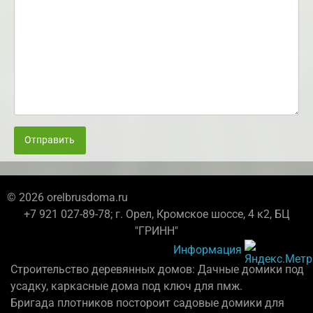
Отправить
© 2026 orelbrusdoma.ru
+7 921 027-89-78; г. Орел, Кромское шоссе, 4 к2, БЦ
"ГРИНН"
Информация
Строительство деревянных домов: Дачные домики под
усадку, каркасные дома под ключ для пмж.
Бригада плотников постороит садовые домики для