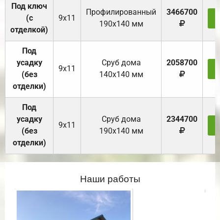
Под ключ
Профилированный
3466700
(с
9х11
З
190х140 мм
отделкой)
Под
усадку
Cруб дома
2058700
9х11
З
(без
140х140 мм
отделки)
Под
усадку
Cруб дома
2344700
9х11
З
(без
190х140 мм
отделки)
Наши работы