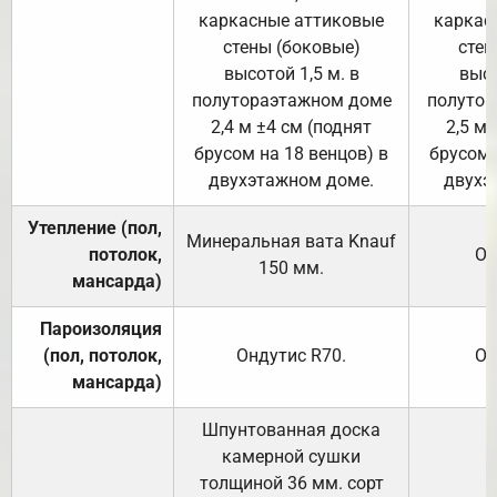
каркасные аттиковые
каркас
стены (боковые)
стен
высотой 1,5 м. в
высо
полутораэтажном доме
полутор
2,4 м ±4 см (поднят
2,5 м 
брусом на 18 венцов) в
брусом 
двухэтажном доме.
двухэ
Утепление (пол,
Минеральная вата
Knauf
потолок,
От
150
мм.
мансарда)
Пароизоляция
(пол, потолок,
Ондутис
R70
.
От
мансарда)
Шпунтованная доска
камерной сушки
толщиной 36 мм. сорт