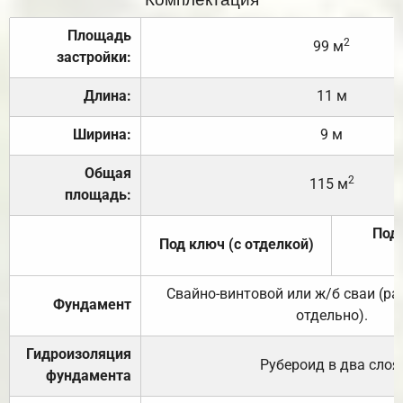
Площадь
2
99 м
застройки:
Длина:
11 м
Ширина:
9 м
Общая
2
115 м
площадь:
Под 
Под ключ (с отделкой)
Свайно-винтовой или ж/б сваи (р
Фундамент
отдельно).
Гидроизоляция
Рубероид в два слоя
фундамента