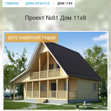
ГЛАВНАЯ
ДОМА ИЗ БРУСА
CURRENT:
ДОМ 11Х9
Проект №81 Дом 11х9
БРУС КАМЕРНОЙ СУШКИ