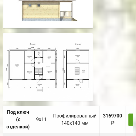
Под ключ
Профилированный
3169700
(с
9х11
З
140х140 мм
отделкой)