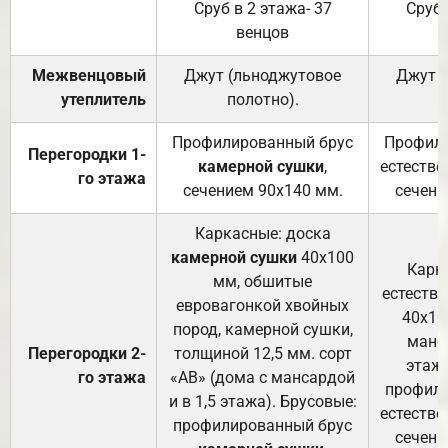
Сруб в 2 этажа- 37
Сруб 
венцов
Межвенцовый
Джут (льноджутовое
Джут 
утеплитель
полотно).
п
Профилированный брус
Профили
Перегородки 1-
камерной сушки
,
естестве
го этажа
сечением 90х140 мм.
сечени
Каркасные: доска
камерной сушки
40х100
Карк
мм, обшитые
естеств
евровагонкой хвойных
40х10
пород, камерной сушки,
манса
Перегородки 2-
толщиной 12,5 мм. сорт
этажа
го этажа
«АВ» (дома с мансардой
профили
и в 1,5 этажа). Брусовые:
естестве
профилированный брус
сечени