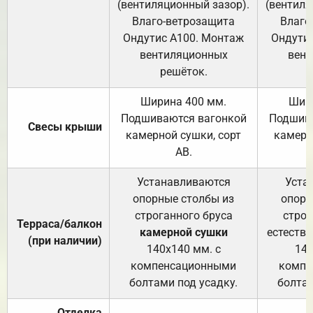
(вентиляционный зазор).
(вентиля
Влаго-ветрозащита
Влаго
Ондутис А100. Монтаж
Ондути
вентиляционных
вент
решёток.
Ширина 400 мм.
Шир
Подшиваются вагонкой
Подшива
Свесы крыши
камерной сушки, сорт
камерн
АВ.
Устанавливаются
Уста
опорные столбы из
опорн
строганного бруса
строг
Терраса/балкон
камерной сушки
естеств
(при наличии)
140х140 мм. с
140
компенсационными
компе
болтами под усадку.
болтам
Отделка