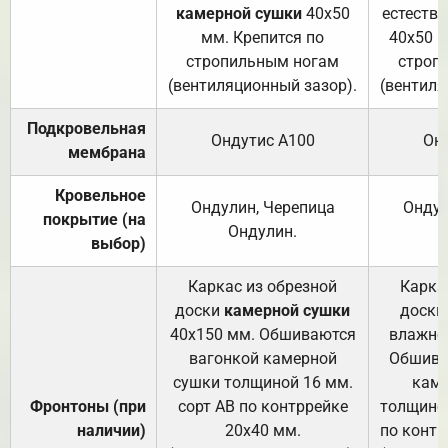
камерной сушки
40х50
естеств
мм. Крепится по
40х50 м
стропильным ногам
строп
(вентиляционный зазор).
(вентиля
Подкровельная
Ондутис А100
Он
мембрана
Кровельное
Ондулин, Черепица
Ондул
покрытие (на
Ондулин.
выбор)
Каркас из обрезной
Карка
доски
камерной сушки
доски
40х150 мм. Обшиваются
влажно
вагонкой камерной
Обшива
сушки толщиной 16 мм.
каме
Фронтоны (при
сорт АВ по контррейке
толщиной
наличии)
20х40 мм.
по контр