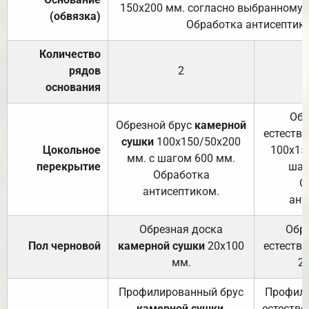
150х200 мм. согласно выбранному с
(обвязка)
Обработка антисептик
Количество
рядов
2
основания
Обр
Обрезной брус
камерной
естеств
сушки
100х150/50х200
Цокольное
100х15
мм. с шагом 600 мм.
перекрытие
шаг
Обработка
О
антисептиком.
ант
Обрезная доска
Обр
Пол черновой
камерной сушки
20х100
естеств
мм.
2
Профилированный брус
Профили
камерной сушки
,
естестве