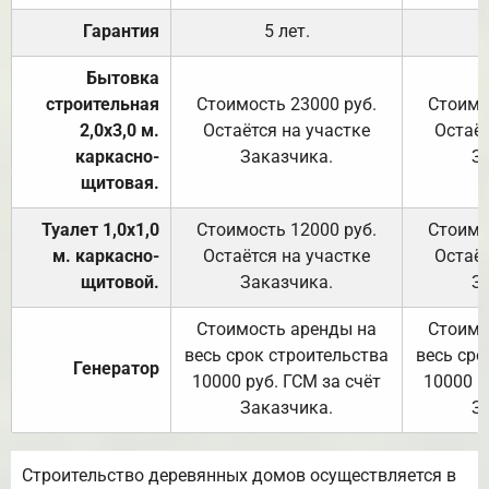
Гарантия
5 лет.
Бытовка
строительная
Стоимость 23000 руб.
Стоимо
2,0х3,0 м.
Остаётся на участке
Остаёт
каркасно-
Заказчика.
З
щитовая.
Туалет 1,0х1,0
Стоимость 12000 руб.
Стоимо
м. каркасно-
Остаётся на участке
Остаёт
щитовой.
Заказчика.
З
Стоимость аренды на
Стоимо
весь срок строительства
весь сро
Генератор
10000 руб. ГСМ за счёт
10000 р
Заказчика.
З
Строительство деревянных домов осуществляется в