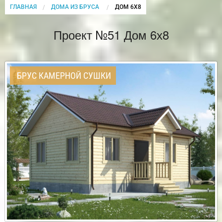
ГЛАВНАЯ
ДОМА ИЗ БРУСА
CURRENT:
ДОМ 6Х8
Проект №51 Дом 6х8
БРУС КАМЕРНОЙ СУШКИ