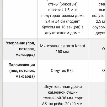
стены (боковые)
стен
высотой 1,5 м. в
высо
полутораэтажном доме
полутор
2,4 м ±4 см (поднят
2,5 м 
брусом на 18 венцов) в
брусом 
двухэтажном доме.
двухэ
Утепление (пол,
Минеральная вата
Knauf
потолок,
От
150
мм.
мансарда)
Пароизоляция
(пол, потолок,
Ондутис
R70
.
От
мансарда)
Шпунтованная доска
камерной сушки
толщиной 36 мм. сорт
АВ. по рейке 20х40 мм.