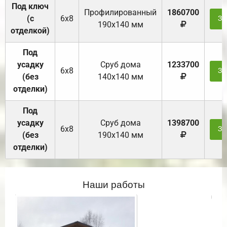
Под ключ
Профилированный
1860700
(с
6х8
За
190х140 мм
отделкой)
Под
усадку
Cруб дома
1233700
6х8
За
(без
140х140 мм
отделки)
Под
усадку
Cруб дома
1398700
6х8
За
(без
190х140 мм
отделки)
Наши работы