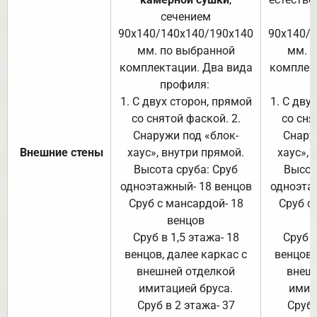
сечением
с
90х140/140х140/190х140
90х140/
мм. по выбранной
мм. 
комплектации. Два вида
комплек
профиля:
п
1. С двух сторон, прямой
1. С дву
со снятой фаской. 2.
со сня
Снаружи под «блок-
Снару
Внешние стены
хаус», внутри прямой.
хаус», 
Высота сруба: Сруб
Высот
одноэтажный- 18 венцов
одноэта
Сруб с мансардой- 18
Сруб с
венцов
Сруб в 1,5 этажа- 18
Сруб в
венцов, далее каркас с
венцов,
внешней отделкой
внеш
имитацией бруса.
имит
Сруб в 2 этажа- 37
Сруб 