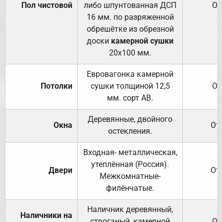
Пол чистовой
либо шпунтованная ДСП
От
16 мм. по разряженной
обрешётке из обрезной
доски
камерной сушки
20х100 мм.
Евровагонка камерной
Потолки
сушки толщиной 12,5
От
мм. сорт АВ.
Деревянные, двойного
Окна
От
остекления.
Входная- металлическая,
утеплённая (Россия).
Двери
От
Межкомнатные-
филёнчатые.
Наличник деревянный,
Наличники на
строганый, камерной
От