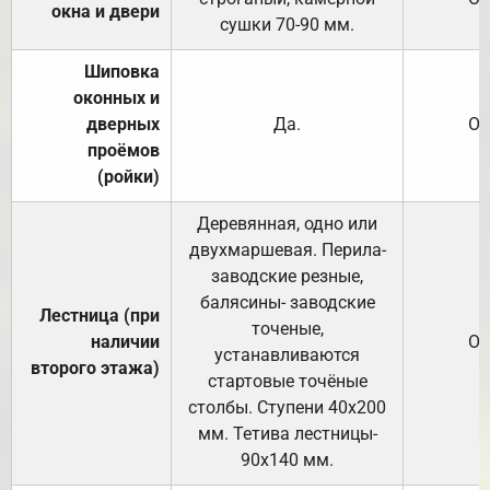
окна и двери
сушки 70-90 мм.
Шиповка
оконных и
дверных
Да.
От
проёмов
(ройки)
Деревянная, одно или
двухмаршевая. Перила-
заводские резные,
балясины- заводские
Лестница (при
точеные,
наличии
От
устанавливаются
второго этажа)
стартовые точёные
столбы. Ступени 40х200
мм. Тетива лестницы-
90х140 мм.