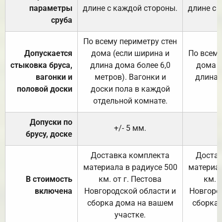
параметры
длине с каждой стороны.
длине с 
сруба
По всему периметру стен
Допускается
дома (если ширина и
По всему
стыковка бруса,
длина дома более 6,0
дома (
вагонки и
метров). Вагонки и
длина 
половой доски
доски пола в каждой
отдельной комнате.
Допуски по
+/- 5 мм.
брусу, доске
Доставка комплекта
Достав
материала в радиусе 500
материал
В стоимость
км. от г. Пестова
км. 
включена
Новгородской области и
Новгоро
сборка дома на вашем
сборка
участке.