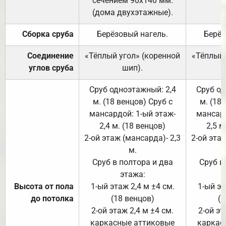
сечением 90х140 мм.
(дома двухэтажные).
Сборка сруба
Берёзовый нагель.
Берёз
Соединение
«Тёплый угол» (коренной
«Тёплый 
углов сруба
шип).
Сруб одноэтажный: 2,4
Сруб од
м. (18 венцов) Сруб с
м. (18
мансардой: 1-ый этаж-
мансард
2,4 м. (18 венцов)
2,5 м
2-ой этаж (мансарда)- 2,3
2-ой этаж
м.
Сруб в полтора и два
Сруб в
этажа:
Высота от пола
1-ый этаж 2,4 м ±4 см.
1-ый эт
до потолка
(18 венцов)
(1
2-ой этаж 2,4 м ±4 см.
2-ой эт
каркасные аттиковые
каркас