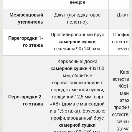
венцов
Межвенцовый
Джут (льноджутовое
Джут 
утеплитель
полотно).
п
Профилированный брус
Профили
Перегородки 1-
камерной сушки
,
естестве
го этажа
сечением 90х140 мм.
сечени
Каркасные: доска
камерной сушки
40х100
Карк
мм, обшитые
естеств
евровагонкой хвойных
40х10
пород, камерной сушки,
манса
Перегородки 2-
толщиной 12,5 мм. сорт
этажа
го этажа
«АВ» (дома с мансардой
профили
и в 1,5 этажа). Брусовые:
естестве
профилированный брус
сечени
камерной сушки
,
(дома 