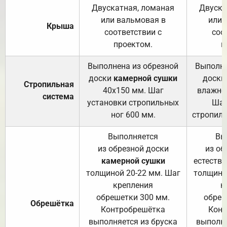
Двускатная, ломаная
Двуска
или вальмовая в
или 
Крыша
соответствии с
соо
проектом.
п
Выполнена из обрезной
Выполне
доски
камерной сушки
доски
Стропильная
40х150 мм. Шаг
влажно
система
установки стропильных
Шаг
ног 600 мм.
стропиль
Выполняется
Вы
из обрезной доски
из об
камерной сушки
естеств
толщиной 20-22 мм. Шаг
толщино
крепления
к
обрешетки 300 мм.
обреш
Обрешётка
Контробрешётка
Конт
выполняется из бруска
выполня