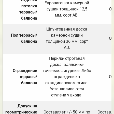
Евровагонка камерной
потолка
сушки толщиной 12,5
От
террасы/
мм. сорт АВ.
балкона
Шпунтованная доска
Пол террасы/
камерной сушки
От
балкона
толщиной 36 мм. сорт
АВ.
Перила- строганая
доска. Балясины-
Ограждение
точеные, фигурные. Либо
террасы/
ограждение в
От
балкона
скандинавском стиле.
Устанавливаются
ступени у входа.
Допуск на
геометрические
Составляет +/- 50 мм по
Составля