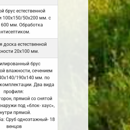
й брус естественной
 100х150/50х200 мм. с
 600 мм. Обработка
антисептиком.
я доска естественной
ности 20х100 мм.
илированный брус
ой влажности, сечением
40х140/190х140 мм. по
комплектации. Два вида
профиля:
сторон, прямой со снятой
Снаружи под «блок- хаус»,
нутри прямой.
а: Сруб одноэтажный- 18
венцов