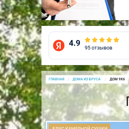
4.9
95
отзывов
ГЛАВНАЯ
ДОМА ИЗ БРУСА
CURRENT:
ДОМ 9Х6
БРУС КАМЕРНОЙ СУШКИ