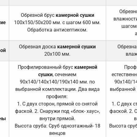
Обрезно
Обрезной брус
камерной сушки
влажности
тие
100х150/50х200 мм. с шагом 600 мм.
шагом
Обработка антисептиком.
Обрезная доска
камерной сушки
Обрезна
вой
20х100 мм.
влаж
Профилированный брус
камерной
Проф
сушки
, сечением
естественн
90х140/140х140/190х140 мм. по
90х140/1
выбранной комплектации. Два вида
выбранной 
профиля:
1. С двух сторон, прямой со снятой
1. С двух 
фаской. 2. Снаружи под «блок- хаус»,
фаской. 2. 
ены
внутри прямой.
в
Высота сруба: Сруб одноэтажный- 18
Высота сруб
венцов