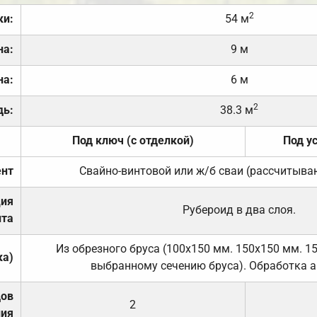
2
ки:
54 м
на:
9 м
на:
6 м
2
дь:
38.3 м
Под ключ (с отделкой)
Под у
нт
Свайно-винтовой или ж/б сваи (рассчитыва
ция
Рубероид в два слоя.
та
Из обрезного бруса (100х150 мм. 150х150 мм. 1
ка)
выбранному сечению бруса). Обработка а
дов
2
ния