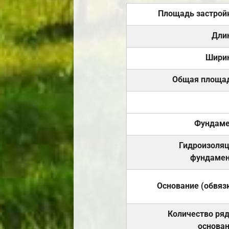
Площадь застрой
Дли
Шири
Общая площа
Фундаме
Гидроизоля
фундамен
Основание (обвяз
Количество ря
основа