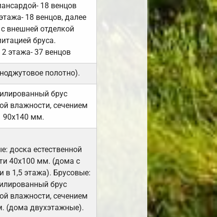
мансардой- 18 венцов
 этажа- 18 венцов, далее
 с внешней отделкой
итацией бруса.
 2 этажа- 37 венцов
ноджутовое полотно).
илированный брус
ой влажности, сечением
90х140 мм.
е: доска естественной
и 40х100 мм. (дома с
 в 1,5 этажа). Брусовые:
илированный брус
ой влажности, сечением
. (дома двухэтажные).