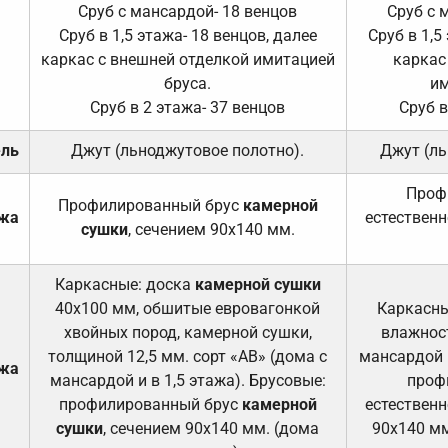
Сруб с мансардой- 18 венцов
Сруб с 
Сруб в 1,5 этажа- 18 венцов, далее
Сруб в 1,5
каркас с внешней отделкой имитацией
каркас
бруса.
им
Сруб в 2 этажа- 37 венцов
Сруб в
ель
Джут (льноджутовое полотно).
Джут (ль
Проф
Профилированный брус
камерной
ажа
естественн
сушки
, сечением 90х140 мм.
Каркасные: доска
камерной сушки
40х100 мм, обшитые евровагонкой
Каркасны
хвойных пород, камерной сушки,
влажност
толщиной 12,5 мм. сорт «АВ» (дома с
мансардой и
ажа
мансардой и в 1,5 этажа). Брусовые:
проф
профилированный брус
камерной
естественн
сушки
, сечением 90х140 мм. (дома
90х140 мм