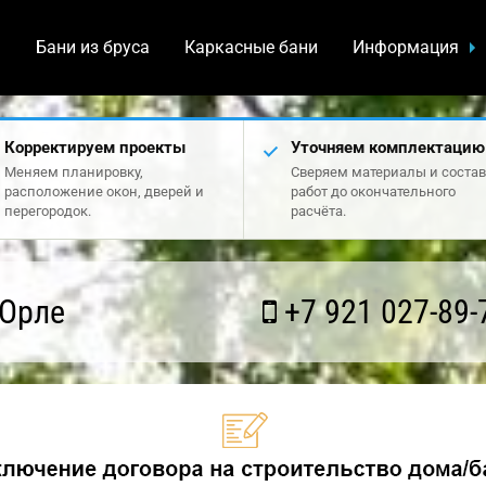
а
Бани из бруса
Каркасные бани
Информация
Корректируем проекты
Уточняем комплектацию
Меняем планировку,
Сверяем материалы и состав
расположение окон, дверей и
работ до окончательного
перегородок.
расчёта.
 Орле
+7 921 027-89-