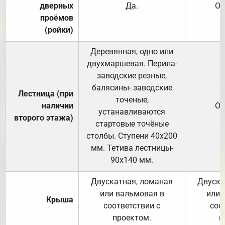
дверных
Да.
От
проёмов
(ройки)
Деревянная, одно или
двухмаршевая. Перила-
заводские резные,
балясины- заводские
Лестница (при
точеные,
наличии
От
устанавливаются
второго этажа)
стартовые точёные
столбы. Ступени 40х200
мм. Тетива лестницы-
90х140 мм.
Двускатная, ломаная
Двуска
или вальмовая в
или 
Крыша
соответствии с
соо
проектом.
п