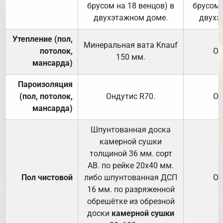
брусом на 18 венцов) в
брусом 
двухэтажном доме.
двухэ
Утепление (пол,
Минеральная вата
Knauf
потолок,
От
150
мм.
мансарда)
Пароизоляция
(пол, потолок,
Ондутис
R70
.
От
мансарда)
Шпунтованная доска
камерной сушки
толщиной 36 мм. сорт
АВ. по рейке 20х40 мм.
Пол чистовой
либо шпунтованная ДСП
От
16 мм. по разряженной
обрешётке из обрезной
доски
камерной сушки