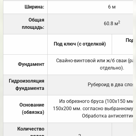
Ширина:
6 м
Общая
2
60.8 м
площадь:
Под 
Под ключ (с отделкой)
Свайно-винтовой или ж/б сваи (р
Фундамент
отдельно).
Гидроизоляция
Рубероид в два слоя
фундамента
Из обрезного бруса (100х150 мм.
Основание
150х200 мм. согласно выбранному с
(обвязка)
Обработка антисептик
Количество