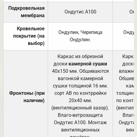
Подкровельная
Ондутис А100
Он
мембрана
Кровельное
Ондулин, Черепица
Ондул
покрытие (на
Ондулин.
выбор)
Каркас из обрезной
Карка
доски
камерной сушки
доски
40х150 мм. Обшиваются
влажно
вагонкой камерной
Обшива
сушки толщиной 16 мм.
каме
Фронтоны (при
сорт АВ по контррейке
толщиной
наличии)
20х40 мм.
по контр
(вентиляционный зазор).
(вентиля
Влаго-ветрозащита
Влаго
Ондутис А100. Монтаж
Ондути
вентиляционных
вент