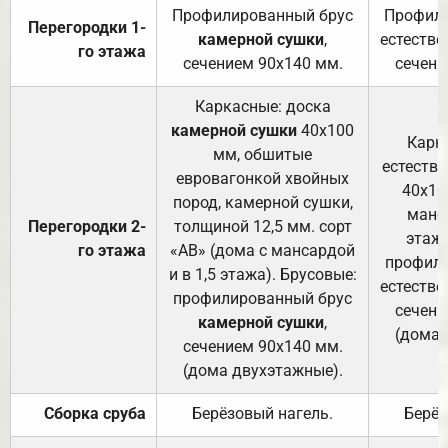
Профилированный брус
Профили
Перегородки 1-
камерной сушки
,
естестве
го этажа
сечением 90х140 мм.
сечени
Каркасные: доска
камерной сушки
40х100
Карк
мм, обшитые
естеств
евровагонкой хвойных
40х10
пород, камерной сушки,
манса
Перегородки 2-
толщиной 12,5 мм. сорт
этажа
го этажа
«АВ» (дома с мансардой
профили
и в 1,5 этажа). Брусовые:
естестве
профилированный брус
сечени
камерной сушки
,
(дома 
сечением 90х140 мм.
(дома двухэтажные).
Сборка сруба
Берёзовый нагель.
Берёз