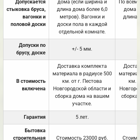
Допускается
дома (если ширина и
По всему
стыковка бруса,
длина дома более 6,0
дома (
вагонки и
метров). Вагонки и
длина 
половой доски
доски пола в каждой
отдельной комнате.
Допуски по
+/- 5 мм.
брусу, доске
Доставка комплекта
Достав
материала в радиусе 500
материал
В стоимость
км. от г. Пестова
км. 
включена
Новгородской области и
Новгоро
сборка дома на вашем
сборка
участке.
Гарантия
5 лет.
Бытовка
строительная
Стоимость 23000 руб.
Стоимо