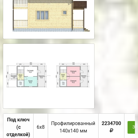
Под ключ
Профилированный
2234700
(с
6х8
За
140х140 мм
отделкой)