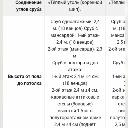
Соединение
«Тёплый угол» (коренной
«Тёплый 
углов сруба
шип).
Сруб одноэтажный: 2,4
Сруб од
м. (18 венцов) Сруб с
м. (18
мансардой: 1-ый этаж-
мансард
2,4 м. (18 венцов)
2,5 м
2-ой этаж (мансарда)- 2,3
2-ой этаж
м.
Сруб в полтора и два
Сруб в
этажа:
Высота от пола
1-ый этаж 2,4 м ±4 см.
1-ый эт
до потолка
(18 венцов)
(1
2-ой этаж 2,4 м ±4 см.
2-ой эт
каркасные аттиковые
каркас
стены (боковые)
стен
высотой 1,5 м. в
высо
полутораэтажном доме
полутор
2,4 м ±4 см (поднят
2,5 м 