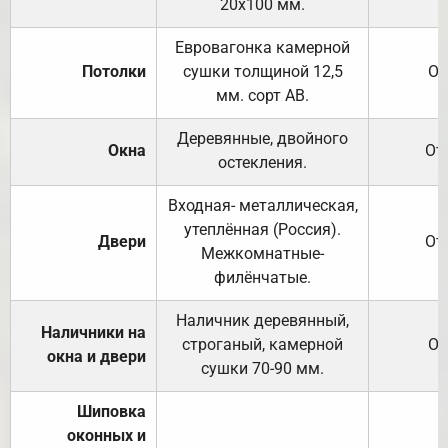
20х100 мм.
Евровагонка камерной
Потолки
сушки толщиной 12,5
От
мм. сорт АВ.
Деревянные, двойного
Окна
От
остекления.
Входная- металлическая,
утеплённая (Россия).
Двери
От
Межкомнатные-
филёнчатые.
Наличник деревянный,
Наличники на
строганый, камерной
От
окна и двери
сушки 70-90 мм.
Шиповка
оконных и