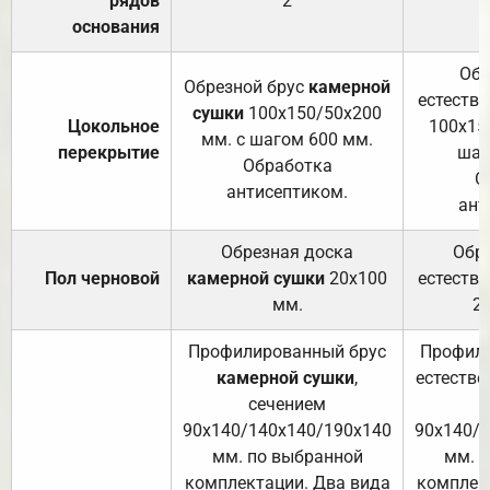
рядов
2
основания
Обр
Обрезной брус
камерной
естеств
сушки
100х150/50х200
Цокольное
100х15
мм. с шагом 600 мм.
перекрытие
шаг
Обработка
О
антисептиком.
ант
Обрезная доска
Обр
Пол черновой
камерной сушки
20х100
естеств
мм.
2
Профилированный брус
Профили
камерной сушки
,
естестве
сечением
с
90х140/140х140/190х140
90х140/
мм. по выбранной
мм. 
комплектации. Два вида
комплек