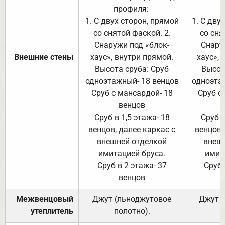
профиля:
п
1. С двух сторон, прямой
1. С дву
со снятой фаской. 2.
со сня
Снаружи под «блок-
Снару
Внешние стены
хаус», внутри прямой.
хаус», 
Высота сруба: Сруб
Высот
одноэтажный- 18 венцов
одноэта
Сруб с мансардой- 18
Сруб с
венцов
Сруб в 1,5 этажа- 18
Сруб в
венцов, далее каркас с
венцов,
внешней отделкой
внеш
имитацией бруса.
имит
Сруб в 2 этажа- 37
Сруб 
венцов
Межвенцовый
Джут (льноджутовое
Джут 
утеплитель
полотно).
п