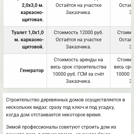
2,0х3,0 м.
Остаётся на участке
Остаёт
каркасно-
Заказчика.
З
щитовая.
Туалет 1,0х1,0
Стоимость 12000 руб.
Стоимо
м. каркасно-
Остаётся на участке
Остаёт
щитовой.
Заказчика.
З
Стоимость аренды на
Стоимо
весь срок строительства
весь сро
Генератор
10000 руб. ГСМ за счёт
10000 р
Заказчика.
З
Строительство деревянных домов осуществляется в
нескольких видах: сразу под ключ и под усадку,
когда дом отстаивается некоторое время.
Зимой профессионалы советуют строить дом из