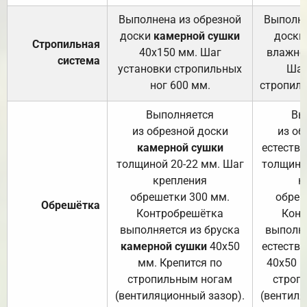
Выполнена из обрезной
Выполне
доски
камерной сушки
доски
Стропильная
40х150 мм. Шаг
влажно
система
установки стропильных
Шаг
ног 600 мм.
стропиль
Выполняется
Вы
из обрезной доски
из об
камерной сушки
естеств
толщиной 20-22 мм. Шаг
толщино
крепления
к
обрешетки 300 мм.
обреш
Обрешётка
Контробрешётка
Конт
выполняется из бруска
выполня
камерной сушки
40х50
естеств
мм. Крепится по
40х50 м
стропильным ногам
строп
(вентиляционный зазор).
(вентиля