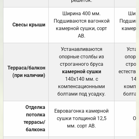
решёток.
Ширина 400 мм.
Шир
Подшиваются вагонкой
Подшива
Свесы крыши
камерной сушки, сорт
камерн
АВ.
Устанавливаются
Уста
опорные столбы из
опорн
строганного бруса
строг
Терраса/балкон
камерной сушки
естеств
(при наличии)
140х140 мм. с
140
компенсационными
компе
болтами под усадку.
болтам
Отделка
Евровагонка камерной
потолка
сушки толщиной 12,5
От
террасы/
мм. сорт АВ.
балкона