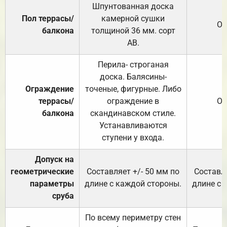
Шпунтованная доска
Пол террасы/
камерной сушки
От
балкона
толщиной 36 мм. сорт
АВ.
Перила- строганая
доска. Балясины-
Ограждение
точеные, фигурные. Либо
террасы/
ограждение в
От
балкона
скандинавском стиле.
Устанавливаются
ступени у входа.
Допуск на
геометрические
Составляет +/- 50 мм по
Составля
параметры
длине с каждой стороны.
длине с 
сруба
По всему периметру стен