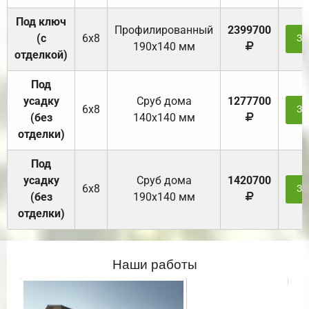
Под ключ
Профилированный
2399700
(с
6х8
За
190х140 мм
отделкой)
Под
усадку
Cруб дома
1277700
6х8
За
(без
140х140 мм
отделки)
Под
усадку
Cруб дома
1420700
6х8
За
(без
190х140 мм
отделки)
Наши работы