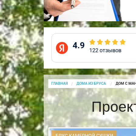
4.9
122
отзывов
ГЛАВНАЯ
ДОМА ИЗ БРУСА
CURRENT:
ДОМ С МА
Проек
БРУС КАМЕРНОЙ СУШКИ