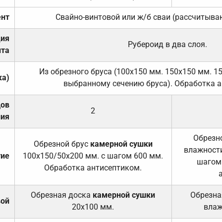
нт
Свайно-винтовой или ж/б сваи (рассчитыва
ция
Рубероид в два слоя.
та
Из обрезного бруса (100х150 мм. 150х150 мм. 1
ка)
выбранному сечению бруса). Обработка а
дов
2
ния
Обрезно
Обрезной брус
камерной сушки
влажности
тие
100х150/50х200 мм. с шагом 600 мм.
шагом
Обработка антисептиком.
Обрезная доска
камерной сушки
Обрезна
вой
20х100 мм.
влаж