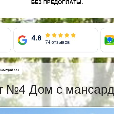
4.8
74
отзывов
НСАРДОЙ 5Х4
т №4 Дом с мансард