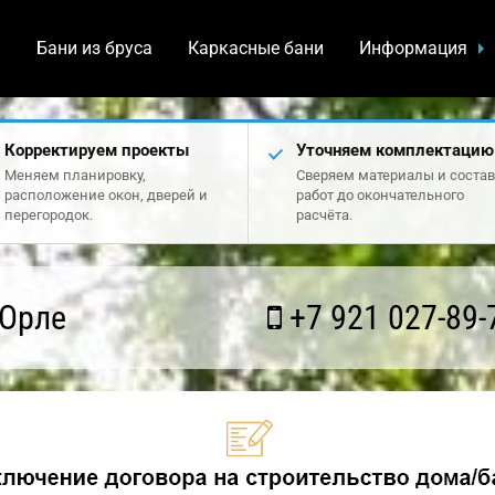
а
Бани из бруса
Каркасные бани
Информация
Корректируем проекты
Уточняем комплектацию
Меняем планировку,
Сверяем материалы и состав
расположение окон, дверей и
работ до окончательного
перегородок.
расчёта.
 Орле
+7 921 027-89-