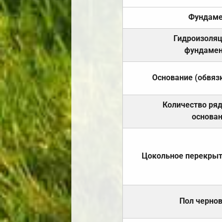
Фундаме
Гидроизоля
фундамен
Основание (обвяз
Количество ря
основа
Цокольное перекры
Пол черно