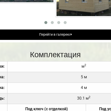
Перейти в галерею
Комплектация
2
ки:
м
на:
5 м
на:
4 м
2
дь:
30.1 м
Под ключ (с отделкой)
Под у