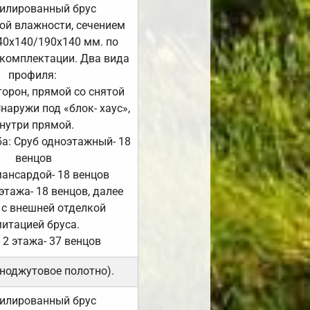
илированный брус
ой влажности, сечением
40х140/190х140 мм. по
комплектации. Два вида
профиля:
сторон, прямой со снятой
Снаружи под «блок- хаус»,
нутри прямой.
а: Сруб одноэтажный- 18
венцов
мансардой- 18 венцов
 этажа- 18 венцов, далее
 с внешней отделкой
итацией бруса.
 2 этажа- 37 венцов
ноджутовое полотно).
илированный брус