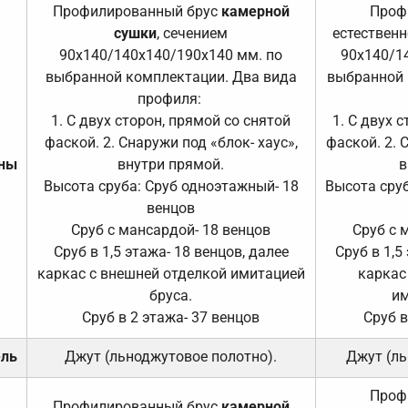
Профилированный брус
камерной
Проф
сушки
, сечением
естественн
90х140/140х140/190х140 мм. по
90х140/1
выбранной комплектации. Два вида
выбранной 
профиля:
1. С двух сторон, прямой со снятой
1. С двух 
фаской. 2. Снаружи под «блок- хаус»,
фаской. 2. 
ены
внутри прямой.
в
Высота сруба: Сруб одноэтажный- 18
Высота сруб
венцов
Сруб с мансардой- 18 венцов
Сруб с 
Сруб в 1,5 этажа- 18 венцов, далее
Сруб в 1,5
каркас с внешней отделкой имитацией
каркас
бруса.
им
Сруб в 2 этажа- 37 венцов
Сруб в
ель
Джут (льноджутовое полотно).
Джут (ль
Проф
Профилированный брус
камерной