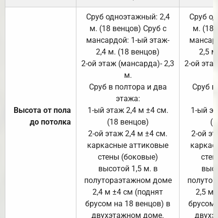
Сруб одноэтажный: 2,4
Сруб од
м. (18 венцов) Сруб с
м. (18
мансардой: 1-ый этаж-
мансард
2,4 м. (18 венцов)
2,5 м
2-ой этаж (мансарда)- 2,3
2-ой этаж
м.
Сруб в полтора и два
Сруб в
этажа:
Высота от пола
1-ый этаж 2,4 м ±4 см.
1-ый эт
до потолка
(18 венцов)
(1
2-ой этаж 2,4 м ±4 см.
2-ой эт
каркасные аттиковые
каркас
стены (боковые)
стен
высотой 1,5 м. в
высо
полутораэтажном доме
полутор
2,4 м ±4 см (поднят
2,5 м 
брусом на 18 венцов) в
брусом 
двухэтажном доме.
двухэ