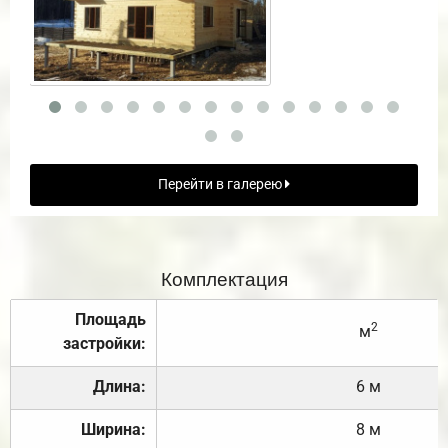
Перейти в галерею
Комплектация
Площадь
2
м
застройки:
Длина:
6 м
Ширина:
8 м