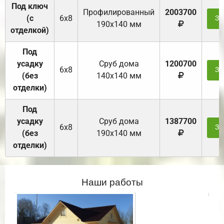
Под ключ
Профилированный
2003700
(с
6х8
За
190х140 мм
отделкой)
Под
усадку
Cруб дома
1200700
6х8
За
(без
140х140 мм
отделки)
Под
усадку
Cруб дома
1387700
6х8
За
(без
190х140 мм
отделки)
Наши работы