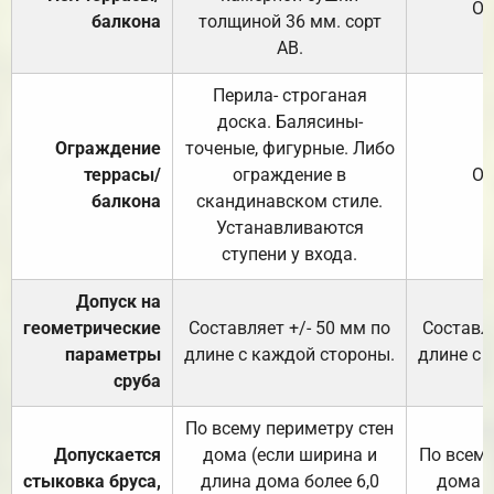
От
балкона
толщиной 36 мм. сорт
АВ.
Перила- строганая
доска. Балясины-
Ограждение
точеные, фигурные. Либо
террасы/
ограждение в
От
балкона
скандинавском стиле.
Устанавливаются
ступени у входа.
Допуск на
геометрические
Составляет +/- 50 мм по
Составля
параметры
длине с каждой стороны.
длине с 
сруба
По всему периметру стен
Допускается
дома (если ширина и
По всему
стыковка бруса,
длина дома более 6,0
дома (