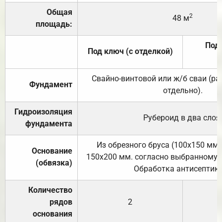
Общая
2
48 м
площадь:
Под 
Под ключ (с отделкой)
Свайно-винтовой или ж/б сваи (р
Фундамент
отдельно).
Гидроизоляция
Рубероид в два слоя
фундамента
Из обрезного бруса (100х150 мм.
Основание
150х200 мм. согласно выбранному с
(обвязка)
Обработка антисептик
Количество
рядов
2
основания