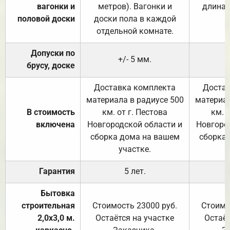
вагонки и
метров). Вагонки и
длина 
половой доски
доски пола в каждой
отдельной комнате.
Допуски по
+/- 5 мм.
брусу, доске
Доставка комплекта
Достав
материала в радиусе 500
материал
В стоимость
км. от г. Пестова
км. 
включена
Новгородской области и
Новгоро
сборка дома на вашем
сборка
участке.
Гарантия
5 лет.
Бытовка
строительная
Стоимость 23000 руб.
Стоимо
2,0х3,0 м.
Остаётся на участке
Остаёт