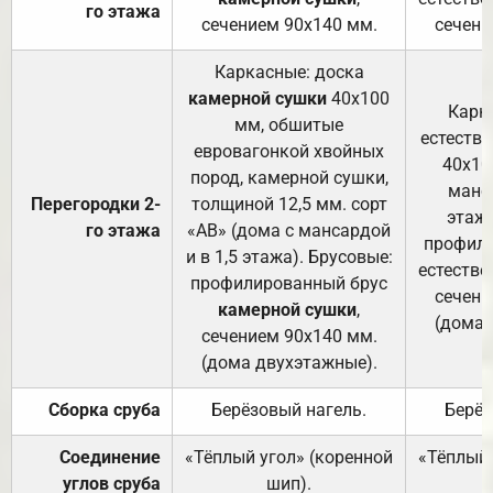
го этажа
сечением 90х140 мм.
сечени
Каркасные: доска
камерной сушки
40х100
Карк
мм, обшитые
естеств
евровагонкой хвойных
40х10
пород, камерной сушки,
манса
Перегородки 2-
толщиной 12,5 мм. сорт
этажа
го этажа
«АВ» (дома с мансардой
профили
и в 1,5 этажа). Брусовые:
естестве
профилированный брус
сечени
камерной сушки
,
(дома 
сечением 90х140 мм.
(дома двухэтажные).
Сборка сруба
Берёзовый нагель.
Берёз
Соединение
«Тёплый угол» (коренной
«Тёплый 
углов сруба
шип).