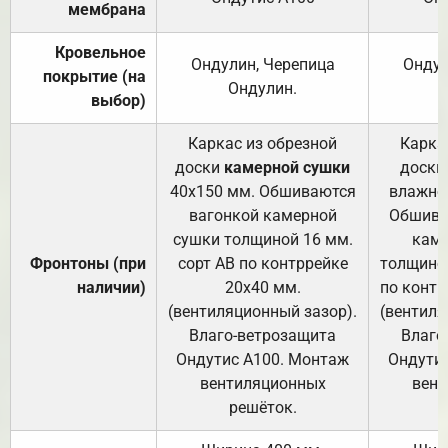
мембрана
Кровельное
Ондулин, Черепица
Ондул
покрытие (на
Ондулин.
выбор)
Каркас из обрезной
Карка
доски
камерной сушки
доски
40х150 мм. Обшиваются
влажно
вагонкой камерной
Обшива
сушки толщиной 16 мм.
каме
Фронтоны (при
сорт АВ по контррейке
толщиной
наличии)
20х40 мм.
по контр
(вентиляционный зазор).
(вентиля
Влаго-ветрозащита
Влаго
Ондутис А100. Монтаж
Ондути
вентиляционных
вент
решёток.