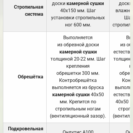
доски
камерной сушки
доски
Стропильная
40х150 мм. Шаг
влажно
система
установки стропильных
Шаг
ног 600 мм.
стропиль
Выполняется
Вы
из обрезной доски
из об
камерной сушки
естеств
толщиной 20-22 мм. Шаг
толщино
крепления
к
обрешетки 300 мм.
обреш
Обрешётка
Контробрешётка
Конт
выполняется из бруска
выполня
камерной сушки
40х50
естеств
мм. Крепится по
40х50 м
стропильным ногам
строп
(вентиляционный зазор).
(вентиля
Подкровельная
Ондутис А100
Он