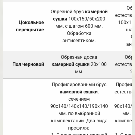
Обр
Обрезной брус
камерной
естеств
сушки
100х150/50х200
Цокольное
100х15
мм. с шагом 600 мм.
перекрытие
шаг
Обработка
О
антисептиком.
ант
Обрезная доска
Обр
Пол черновой
камерной сушки
20х100
естеств
мм.
2
Профилированный брус
Профили
камерной сушки
,
естестве
сечением
с
90х140/140х140/190х140
90х140/
мм. по выбранной
мм. 
комплектации. Два вида
комплек
профиля:
п