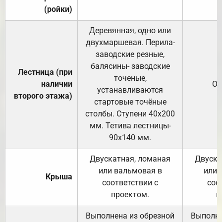
(ройки)
Деревянная, одно или
двухмаршевая. Перила-
заводские резные,
балясины- заводские
Лестница (при
точеные,
наличии
От
устанавливаются
второго этажа)
стартовые точёные
столбы. Ступени 40х200
мм. Тетива лестницы-
90х140 мм.
Двускатная, ломаная
Двуска
или вальмовая в
или 
Крыша
соответствии с
соо
проектом.
п
Выполнена из обрезной
Выполне