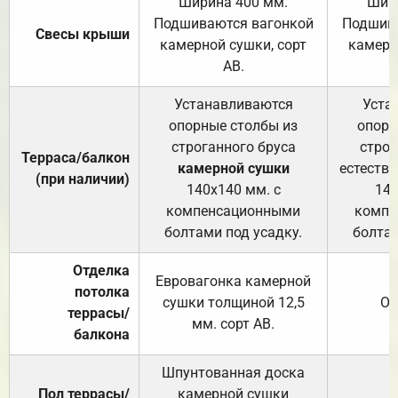
Ширина 400 мм.
Шир
Подшиваются вагонкой
Подшива
Свесы крыши
камерной сушки, сорт
камерн
АВ.
Устанавливаются
Уста
опорные столбы из
опорн
строганного бруса
строг
Терраса/балкон
камерной сушки
естеств
(при наличии)
140х140 мм. с
140
компенсационными
компе
болтами под усадку.
болтам
Отделка
Евровагонка камерной
потолка
сушки толщиной 12,5
От
террасы/
мм. сорт АВ.
балкона
Шпунтованная доска
Пол террасы/
камерной сушки