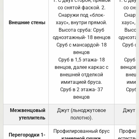
1. С двух сторон, прямой
1. С дву
со снятой фаской. 2.
со сня
Снаружи под «блок-
Снару
Внешние стены
хаус», внутри прямой.
хаус», 
Высота сруба: Сруб
Высот
одноэтажный- 18 венцов
одноэта
Сруб с мансардой- 18
Сруб с
венцов
Сруб в 1,5 этажа- 18
Сруб в
венцов, далее каркас с
венцов,
внешней отделкой
внеш
имитацией бруса.
имит
Сруб в 2 этажа- 37
Сруб 
венцов
Межвенцовый
Джут (льноджутовое
Джут 
утеплитель
полотно).
п
Профилированный брус
Профили
Перегородки 1-
камерной сушки
,
естестве