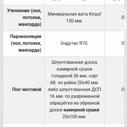
Утепление (пол,
Минеральная вата
Knauf
потолок,
От
150
мм.
мансарда)
Пароизоляция
(пол, потолок,
Ондутис
R70
.
От
мансарда)
Шпунтованная доска
камерной сушки
толщиной 36 мм. сорт
АВ. по рейке 20х40 мм.
Пол чистовой
либо шпунтованная ДСП
От
16 мм. по разряженной
обрешётке из обрезной
доски
камерной сушки
20х100 мм.