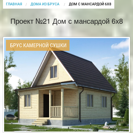
ГЛАВНАЯ
ДОМА ИЗ БРУСА
CURRENT:
ДОМ С МАНСАРДОЙ 6Х8
Проект №21 Дом с мансардой 6х8
БРУС КАМЕРНОЙ СУШКИ