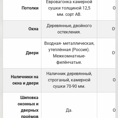
Евровагонка камерной
Потолки
сушки толщиной 12,5
От
мм. сорт АВ.
Деревянные, двойного
Окна
От
остекления.
Входная- металлическая,
утеплённая (Россия).
Двери
От
Межкомнатные-
филёнчатые.
Наличник деревянный,
Наличники на
строганый, камерной
От
окна и двери
сушки 70-90 мм.
Шиповка
оконных и
дверных
Да.
От
проёмов