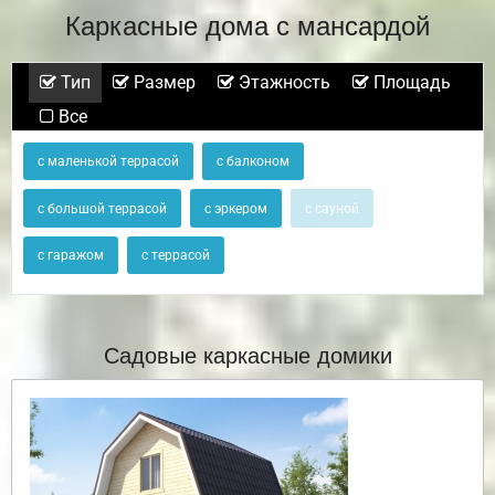
Каркасные дома с мансардой
Тип
Размер
Этажность
Площадь
Все
с маленькой террасой
с балконом
с большой террасой
с эркером
с сауной
с гаражом
с террасой
Садовые каркасные домики