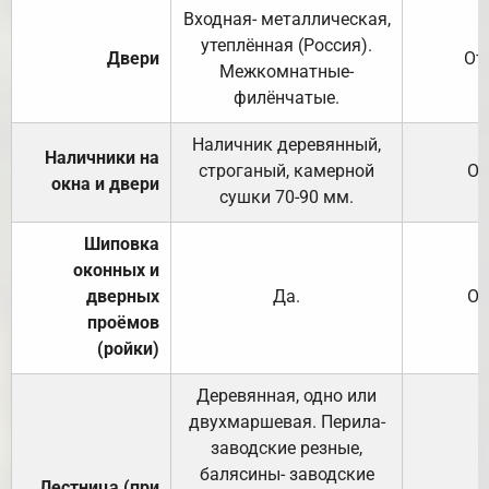
Входная- металлическая,
утеплённая (Россия).
Двери
От
Межкомнатные-
филёнчатые.
Наличник деревянный,
Наличники на
строганый, камерной
От
окна и двери
сушки 70-90 мм.
Шиповка
оконных и
дверных
Да.
От
проёмов
(ройки)
Деревянная, одно или
двухмаршевая. Перила-
заводские резные,
балясины- заводские
Лестница (при