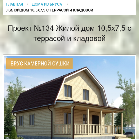
ГЛАВНАЯ
ДОМА ИЗ БРУСА
CURRENT:
ЖИЛОЙ ДОМ 10,5Х7,5 С ТЕРРАСОЙ И КЛАДОВОЙ
Проект №134 Жилой дом 10,5х7,5 с
террасой и кладовой
БРУС КАМЕРНОЙ СУШКИ