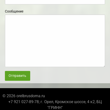
Сообщение
Отправить
© 2026 orelbrusdoma.ru
+7 921 027-89-78; г. Орел, Кромское шоссе, 4 к2, БЦ
"ГРИНН"