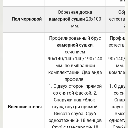
Обрезная доска
Обр
Пол черновой
камерной сушки
20х100
естеств
мм.
2
Профилированный брус
Профили
камерной сушки
,
естестве
сечением
с
90х140/140х140/190х140
90х140/
мм. по выбранной
мм. 
комплектации. Два вида
комплек
профиля:
п
1. С двух сторон, прямой
1. С дву
со снятой фаской. 2.
со сня
Снаружи под «блок-
Снару
Внешние стены
хаус», внутри прямой.
хаус», 
Высота сруба: Сруб
Высот
одноэтажный- 18 венцов
одноэта
Сруб с мансардой- 18
Сруб с