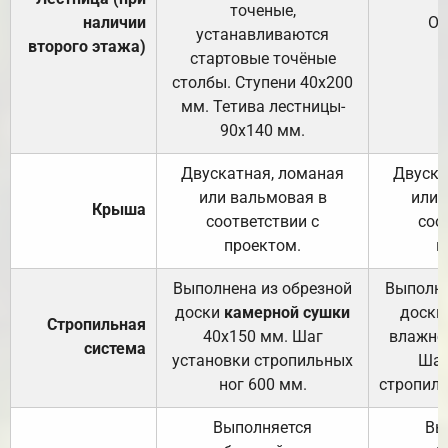
точеные,
наличии
От
устанавливаются
второго этажа)
стартовые точёные
столбы. Ступени 40х200
мм. Тетива лестницы-
90х140 мм.
Двускатная, ломаная
Двуска
или вальмовая в
или 
Крыша
соответствии с
соо
проектом.
п
Выполнена из обрезной
Выполне
доски
камерной сушки
доски
Стропильная
40х150 мм. Шаг
влажно
система
установки стропильных
Шаг
ног 600 мм.
стропиль
Выполняется
Вы