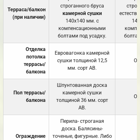
строганного бруса
строг
Терраса/балкон
камерной сушки
естеств
(при наличии)
140х140 мм. с
140
компенсационными
компе
болтами под усадку.
болтам
Отделка
Евровагонка камерной
потолка
сушки толщиной 12,5
От
террасы/
мм. сорт АВ.
балкона
Шпунтованная доска
Пол террасы/
камерной сушки
От
балкона
толщиной 36 мм. сорт
АВ.
Перила- строганая
доска. Балясины-
Ограждение
точеные, фигурные. Либо