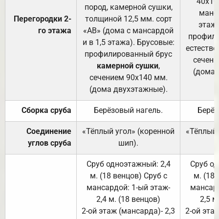
40х10
пород, камерной сушки,
манса
Перегородки 2-
толщиной 12,5 мм. сорт
этажа
го этажа
«АВ» (дома с мансардой
профили
и в 1,5 этажа). Брусовые:
естестве
профилированный брус
сечени
камерной сушки
,
(дома 
сечением 90х140 мм.
(дома двухэтажные).
Сборка сруба
Берёзовый нагель.
Берёз
Соединение
«Тёплый угол» (коренной
«Тёплый 
углов сруба
шип).
Сруб одноэтажный: 2,4
Сруб од
м. (18 венцов) Сруб с
м. (18
мансардой: 1-ый этаж-
мансард
2,4 м. (18 венцов)
2,5 м
2-ой этаж (мансарда)- 2,3
2-ой этаж