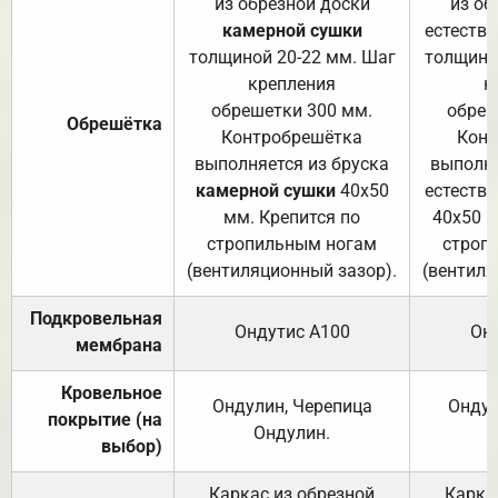
из обрезной доски
из об
камерной сушки
естеств
толщиной 20-22 мм. Шаг
толщино
крепления
к
обрешетки 300 мм.
обреш
Обрешётка
Контробрешётка
Конт
выполняется из бруска
выполня
камерной сушки
40х50
естеств
мм. Крепится по
40х50 м
стропильным ногам
строп
(вентиляционный зазор).
(вентиля
Подкровельная
Ондутис А100
Он
мембрана
Кровельное
Ондулин, Черепица
Ондул
покрытие (на
Ондулин.
выбор)
Каркас из обрезной
Карка