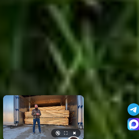
🔇
⛶
✖