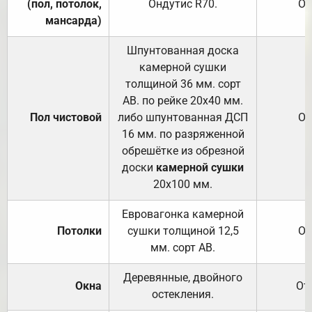
(пол, потолок,
Ондутис
R70
.
От
мансарда)
Шпунтованная доска
камерной сушки
толщиной 36 мм. сорт
АВ. по рейке 20х40 мм.
Пол чистовой
либо шпунтованная ДСП
От
16 мм. по разряженной
обрешётке из обрезной
доски
камерной сушки
20х100 мм.
Евровагонка камерной
Потолки
сушки толщиной 12,5
От
мм. сорт АВ.
Деревянные, двойного
Окна
От
остекления.