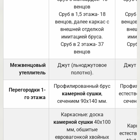
венцов
Сруб в 1,5 этажа- 18
Сруб в
венцов, далее каркас с
венцов,
внешней отделкой
внеш
имитацией бруса.
имит
Сруб в 2 этажа- 37
Сруб 
венцов
Межвенцовый
Джут (льноджутовое
Джут 
утеплитель
полотно).
п
Профилированный брус
Профили
Перегородки 1-
камерной сушки
,
естестве
го этажа
сечением 90х140 мм.
сечени
Каркасные: доска
камерной сушки
40х100
Карк
мм, обшитые
естеств
евровагонкой хвойных