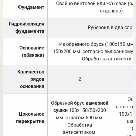
Свайно-винтовой или ж/б сваи (р
Фундамент
отдельно).
Гидроизоляция
Рубероид в два слоя
фундамента
Из обрезного бруса (100х150 мм.
Основание
150х200 мм. согласно выбранному с
(обвязка)
Обработка антисептик
Количество
рядов
2
основания
Обр
Обрезной брус
камерной
естеств
сушки
100х150/50х200
Цокольное
100х15
мм. с шагом 600 мм.
перекрытие
шаг
Обработка
О
антисептиком.
ант