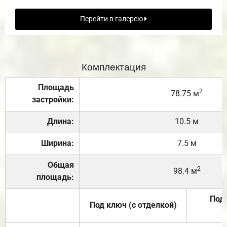
Перейти в галерею
Комплектация
Площадь
2
78.75 м
застройки:
Длина:
10.5 м
Ширина:
7.5 м
Общая
2
98.4 м
площадь:
Под 
Под ключ (с отделкой)