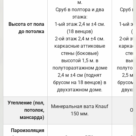
м.
Сруб в полтора и два
Сруб в
этажа:
Высота от пола
1-ый этаж 2,4 м ±4 см.
1-ый эт
до потолка
(18 венцов)
(1
2-ой этаж 2,4 м ±4 см.
2-ой эт
каркасные аттиковые
каркас
стены (боковые)
стен
высотой 1,5 м. в
высо
полутораэтажном доме
полутор
2,4 м ±4 см (поднят
2,5 м 
брусом на 18 венцов) в
брусом 
двухэтажном доме.
двухэ
Утепление (пол,
Минеральная вата
Knauf
потолок,
От
150
мм.
мансарда)
Пароизоляция