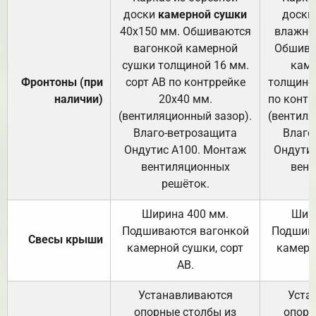
доски
камерной сушки
доски
40х150 мм. Обшиваются
влажно
вагонкой камерной
Обшива
сушки толщиной 16 мм.
каме
Фронтоны (при
сорт АВ по контррейке
толщиной
наличии)
20х40 мм.
по контр
(вентиляционный зазор).
(вентиля
Влаго-ветрозащита
Влаго
Ондутис А100. Монтаж
Ондути
вентиляционных
вент
решёток.
Ширина 400 мм.
Шир
Подшиваются вагонкой
Подшива
Свесы крыши
камерной сушки, сорт
камерн
АВ.
Устанавливаются
Уста
опорные столбы из
опорн