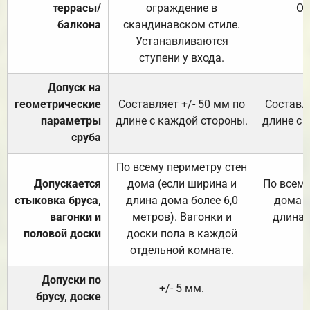
террасы/
ограждение в
От
балкона
скандинавском стиле.
Устанавливаются
ступени у входа.
Допуск на
геометрические
Составляет +/- 50 мм по
Составля
параметры
длине с каждой стороны.
длине с 
сруба
По всему периметру стен
Допускается
дома (если ширина и
По всему
стыковка бруса,
длина дома более 6,0
дома (
вагонки и
метров). Вагонки и
длина 
половой доски
доски пола в каждой
отдельной комнате.
Допуски по
+/- 5 мм.
брусу, доске