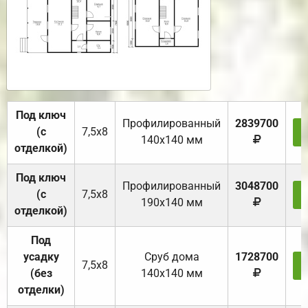
Под ключ
Профилированный
2839700
(с
7,5х8
140х140 мм
отделкой)
Под ключ
Профилированный
3048700
(с
7,5х8
190х140 мм
отделкой)
Под
усадку
Cруб дома
1728700
7,5х8
(без
140х140 мм
отделки)