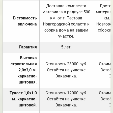
Доставка комплекта
Достав
материала в радиусе 500
материал
В стоимость
км. от г. Пестова
км. 
включена
Новгородской области и
Новгоро
сборка дома на вашем
сборка
участке.
Гарантия
5 лет.
Бытовка
строительная
Стоимость 23000 руб.
Стоимо
2,0х3,0 м.
Остаётся на участке
Остаёт
каркасно-
Заказчика.
З
щитовая.
Туалет 1,0х1,0
Стоимость 12000 руб.
Стоимо
м. каркасно-
Остаётся на участке
Остаёт
щитовой.
Заказчика.
З