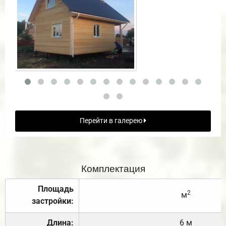
Перейти в галерею
Комплектация
Площадь
2
м
застройки:
Длина:
6 м