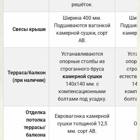
решёток.
Ширина 400 мм.
Шир
Подшиваются вагонкой
Подшива
Свесы крыши
камерной сушки, сорт
камерн
АВ.
Устанавливаются
Уста
опорные столбы из
опорн
строганного бруса
строг
Терраса/балкон
камерной сушки
естеств
(при наличии)
140х140 мм. с
140
компенсационными
компе
болтами под усадку.
болтам
Отделка
Евровагонка камерной
потолка
сушки толщиной 12,5
От
террасы/
мм. сорт АВ.
балкона