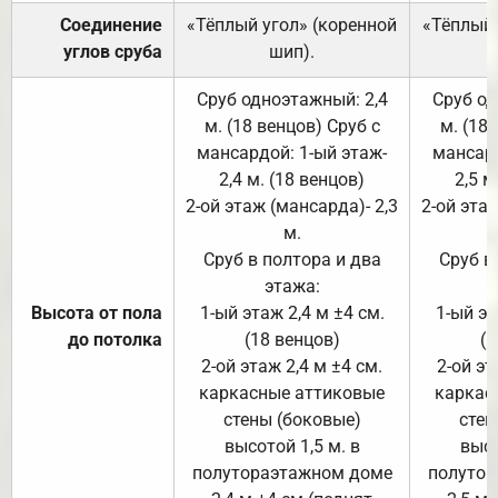
Соединение
«Тёплый угол» (коренной
«Тёплый 
углов сруба
шип).
Сруб одноэтажный: 2,4
Сруб од
м. (18 венцов) Сруб с
м. (18
мансардой: 1-ый этаж-
мансард
2,4 м. (18 венцов)
2,5 м
2-ой этаж (мансарда)- 2,3
2-ой этаж
м.
Сруб в полтора и два
Сруб в
этажа:
Высота от пола
1-ый этаж 2,4 м ±4 см.
1-ый эт
до потолка
(18 венцов)
(1
2-ой этаж 2,4 м ±4 см.
2-ой эт
каркасные аттиковые
каркас
стены (боковые)
стен
высотой 1,5 м. в
высо
полутораэтажном доме
полутор