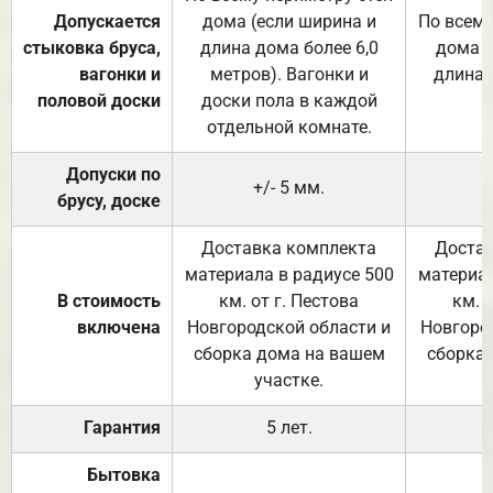
Допускается
дома (если ширина и
По всему
стыковка бруса,
длина дома более 6,0
дома (
вагонки и
метров). Вагонки и
длина 
половой доски
доски пола в каждой
отдельной комнате.
Допуски по
+/- 5 мм.
брусу, доске
Доставка комплекта
Достав
материала в радиусе 500
материал
В стоимость
км. от г. Пестова
км. 
включена
Новгородской области и
Новгоро
сборка дома на вашем
сборка
участке.
Гарантия
5 лет.
Бытовка