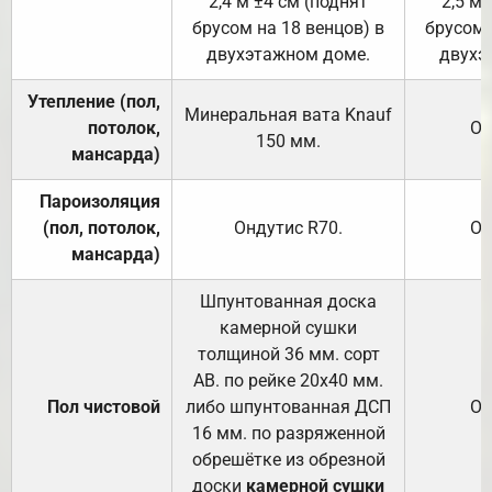
2,4 м ±4 см (поднят
2,5 м 
брусом на 18 венцов) в
брусом 
двухэтажном доме.
двухэ
Утепление (пол,
Минеральная вата
Knauf
потолок,
От
150
мм.
мансарда)
Пароизоляция
(пол, потолок,
Ондутис
R70
.
От
мансарда)
Шпунтованная доска
камерной сушки
толщиной 36 мм. сорт
АВ. по рейке 20х40 мм.
Пол чистовой
либо шпунтованная ДСП
От
16 мм. по разряженной
обрешётке из обрезной
доски
камерной сушки