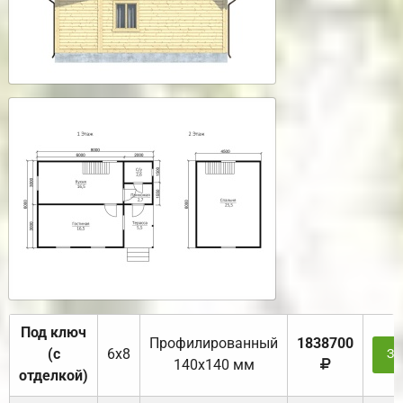
Под ключ
Профилированный
1838700
(с
6х8
За
140х140 мм
отделкой)