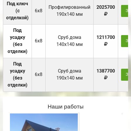
Под ключ
Профилированный
2025700
(с
6х8
За
190х140 мм
отделкой)
Под
усадку
Cруб дома
1211700
6х8
За
(без
140х140 мм
отделки)
Под
усадку
Cруб дома
1387700
6х8
За
(без
190х140 мм
отделки)
Наши работы