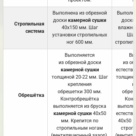
Выполнена из обрезной
Выполне
доски
камерной сушки
доски
Стропильная
40х150 мм. Шаг
влажно
система
установки стропильных
Шаг
ног 600 мм.
стропиль
Выполняется
Вы
из обрезной доски
из об
камерной сушки
естеств
толщиной 20-22 мм. Шаг
толщино
крепления
к
обрешетки 300 мм.
обреш
Обрешётка
Контробрешётка
Конт
выполняется из бруска
выполня
камерной сушки
40х50
естеств
мм. Крепится по
40х50 м
стропильным ногам
строп
(вентиляционный зазор).
(вентиля