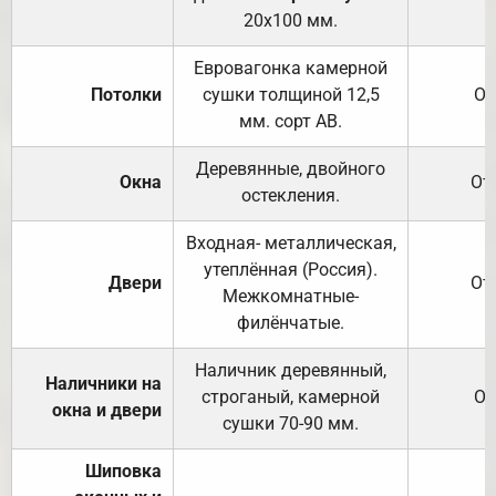
20х100 мм.
Евровагонка камерной
Потолки
сушки толщиной 12,5
От
мм. сорт АВ.
Деревянные, двойного
Окна
От
остекления.
Входная- металлическая,
утеплённая (Россия).
Двери
От
Межкомнатные-
филёнчатые.
Наличник деревянный,
Наличники на
строганый, камерной
От
окна и двери
сушки 70-90 мм.
Шиповка