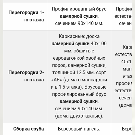
Профилированный брус
Профили
Перегородки 1-
камерной сушки
,
естестве
го этажа
сечением 90х140 мм.
сечени
Каркасные: доска
камерной сушки
40х100
Карк
мм, обшитые
естеств
евровагонкой хвойных
40х10
пород, камерной сушки,
манса
Перегородки 2-
толщиной 12,5 мм. сорт
этажа
го этажа
«АВ» (дома с мансардой
профили
и в 1,5 этажа). Брусовые:
естестве
профилированный брус
сечени
камерной сушки
,
(дома 
сечением 90х140 мм.
(дома двухэтажные).
Сборка сруба
Берёзовый нагель.
Берёз