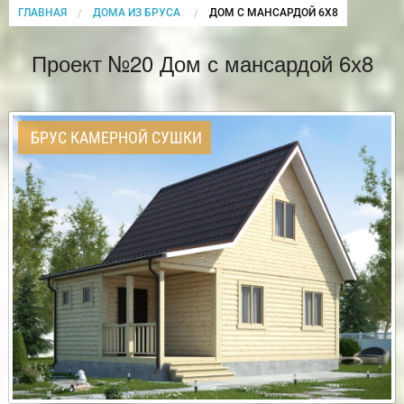
ГЛАВНАЯ
ДОМА ИЗ БРУСА
CURRENT:
ДОМ С МАНСАРДОЙ 6Х8
Проект №20 Дом с мансардой 6х8
БРУС КАМЕРНОЙ СУШКИ