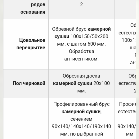
рядов
2
основания
Обр
Обрезной брус
камерной
естеств
сушки
100х150/50х200
Цокольное
100х15
мм. с шагом 600 мм.
перекрытие
шаг
Обработка
О
антисептиком.
ант
Обрезная доска
Обр
Пол черновой
камерной сушки
20х100
естеств
мм.
2
Профилированный брус
Профили
камерной сушки
,
естестве
сечением
с
90х140/140х140/190х140
90х140/
мм. по выбранной
мм. 