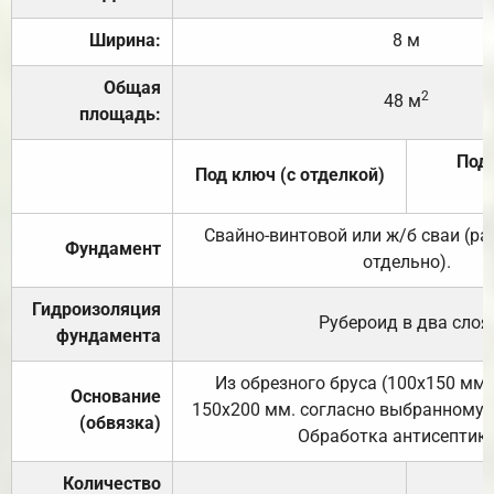
Ширина:
8 м
Общая
2
48 м
площадь:
Под 
Под ключ (с отделкой)
Свайно-винтовой или ж/б сваи (р
Фундамент
отдельно).
Гидроизоляция
Рубероид в два слоя
фундамента
Из обрезного бруса (100х150 мм.
Основание
150х200 мм. согласно выбранному с
(обвязка)
Обработка антисептик
Количество