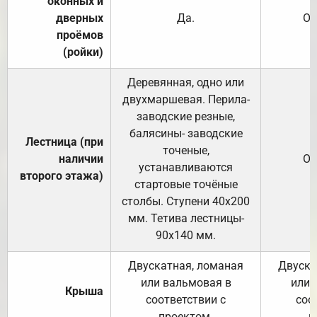
оконных и
дверных
Да.
От
проёмов
(ройки)
Деревянная, одно или
двухмаршевая. Перила-
заводские резные,
балясины- заводские
Лестница (при
точеные,
наличии
От
устанавливаются
второго этажа)
стартовые точёные
столбы. Ступени 40х200
мм. Тетива лестницы-
90х140 мм.
Двускатная, ломаная
Двуска
или вальмовая в
или 
Крыша
соответствии с
соо
проектом.
п