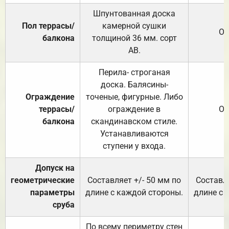
Шпунтованная доска
Пол террасы/
камерной сушки
От
балкона
толщиной 36 мм. сорт
АВ.
Перила- строганая
доска. Балясины-
Ограждение
точеные, фигурные. Либо
террасы/
ограждение в
От
балкона
скандинавском стиле.
Устанавливаются
ступени у входа.
Допуск на
геометрические
Составляет +/- 50 мм по
Составля
параметры
длине с каждой стороны.
длине с 
сруба
По всему периметру стен