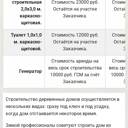
строительная
Стоимость 23000 руб.
Стоимо
2,0х3,0 м.
Остаётся на участке
Остаёт
каркасно-
Заказчика.
З
щитовая.
Туалет 1,0х1,0
Стоимость 12000 руб.
Стоимо
м. каркасно-
Остаётся на участке
Остаёт
щитовой.
Заказчика.
З
Стоимость аренды на
Стоимо
весь срок строительства
весь сро
Генератор
10000 руб. ГСМ за счёт
10000 р
Заказчика.
З
Строительство деревянных домов осуществляется в
нескольких видах: сразу под ключ и под усадку,
когда дом отстаивается некоторое время.
Зимой профессионалы советуют строить дом из