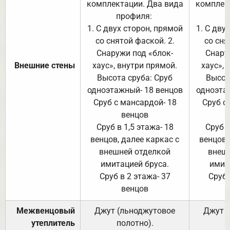
комплектации. Два вида
комплек
профиля:
п
1. С двух сторон, прямой
1. С дву
со снятой фаской. 2.
со сня
Снаружи под «блок-
Снару
Внешние стены
хаус», внутри прямой.
хаус», 
Высота сруба: Сруб
Высот
одноэтажный- 18 венцов
одноэта
Сруб с мансардой- 18
Сруб с
венцов
Сруб в 1,5 этажа- 18
Сруб в
венцов, далее каркас с
венцов,
внешней отделкой
внеш
имитацией бруса.
имит
Сруб в 2 этажа- 37
Сруб 
венцов
Межвенцовый
Джут (льноджутовое
Джут 
утеплитель
полотно).
п