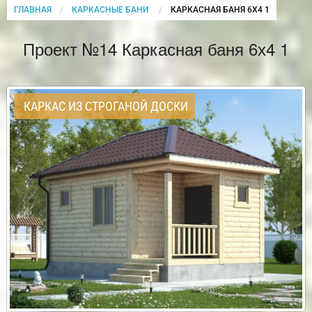
ГЛАВНАЯ
КАРКАСНЫЕ БАНИ
CURRENT:
КАРКАСНАЯ БАНЯ 6Х4 1
Проект №14 Каркасная баня 6х4 1
КАРКАС ИЗ СТРОГАНОЙ ДОСКИ