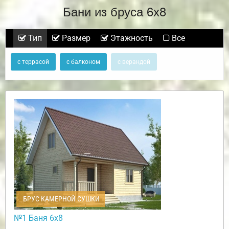
Бани из бруса 6х8
Тип
Размер
Этажность
Все
с террасой
с балконом
с верандой
БРУС КАМЕРНОЙ СУШКИ
№1 Баня 6х8