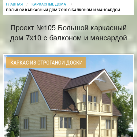
ГЛАВНАЯ
КАРКАСНЫЕ ДОМА
CURRENT:
БОЛЬШОЙ КАРКАСНЫЙ ДОМ 7Х10 С БАЛКОНОМ И МАНСАРДОЙ
Проект №105 Большой каркасный
дом 7х10 с балконом и мансардой
КАРКАС ИЗ СТРОГАНОЙ ДОСКИ