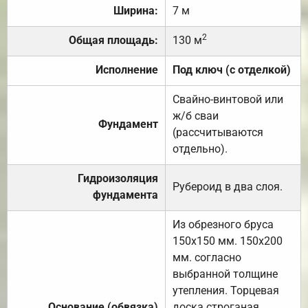
Ширина:
7 м
2
Общая площадь:
130 м
Исполнение
Под ключ (с отделкой)
Свайно-винтовой или
ж/б сваи
Фундамент
(рассчитываются
отдельно).
Гидроизоляция
Рубероид в два слоя.
фундамента
Из обрезного бруса
150х150 мм. 150х200
мм. согласно
выбранной толщине
утепления. Торцевая
Основание (обвязка)
доска строганая