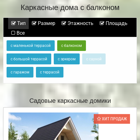
Каркасные дома с балконом
Тип
Размер
Этажность
Площадь
Все
с маленькой террасой
с балконом
с большой террасой
с эркером
с сауной
с гаражом
с террасой
Садовые каркасные домики
ХИТ ПРОДАЖ