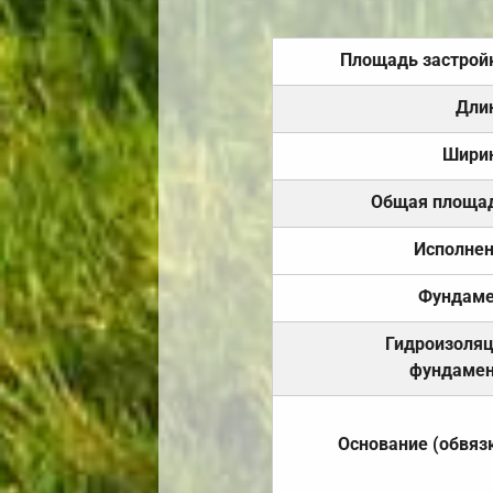
Площадь застрой
Дли
Шири
Общая площа
Исполне
Фундаме
Гидроизоля
фундамен
Основание (обвяз