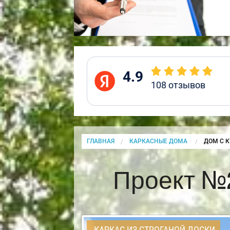
4.9
108
отзывов
ГЛАВНАЯ
КАРКАСНЫЕ ДОМА
CURRENT
ДОМ С 
Проект №2
КАРКАС ИЗ СТРОГАНОЙ ДОСКИ