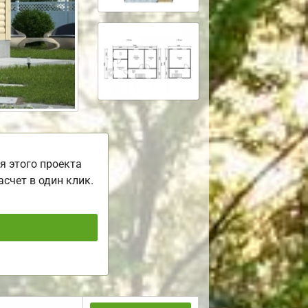
я этого проекта
асчет в один клик.
ь