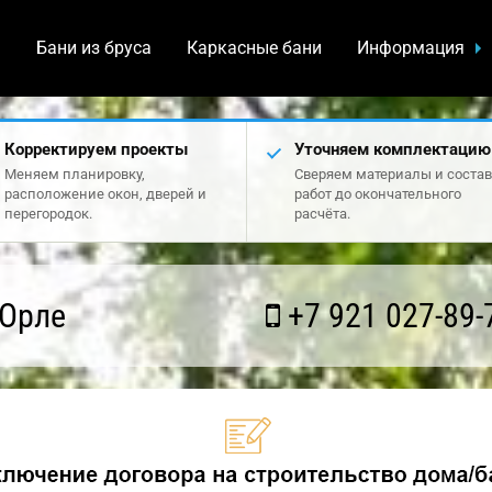
а
Бани из бруса
Каркасные бани
Информация
Корректируем проекты
Уточняем комплектацию
Меняем планировку,
Сверяем материалы и состав
расположение окон, дверей и
работ до окончательного
перегородок.
расчёта.
 Орле
+7 921 027-89-