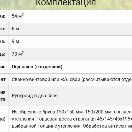
Комплектация
2
ки:
54 м
на:
6 м
на:
9 м
2
дь:
73 м
ние
Под ключ (с отделкой)
нт
Свайно-винтовой или ж/б сваи (рассчитываются отде
ция
Рубероид в два слоя.
та
Из обрезного бруса 150х150 мм. 150х200 мм. соглас
ка)
утепления. Торцевая доска строганая 45х145/45х195+
выбранной толщине утепления. Обработка антисепти