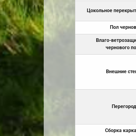
Цокольное перекры
Пол черно
Влаго-ветрозащ
чернового п
Внешние ст
Перегоро
Сборка карк