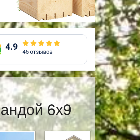
4.9
45
отзывов
рандой 6х9