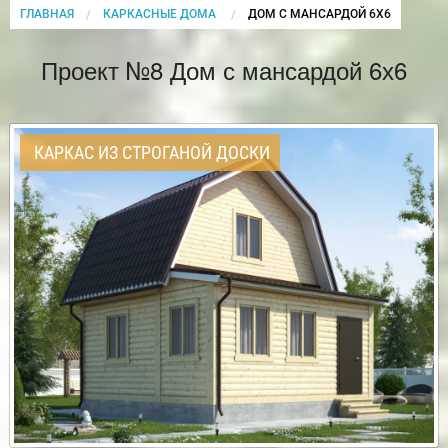
ГЛАВНАЯ
КАРКАСНЫЕ ДОМА
CURRENT:
ДОМ С МАНСАРДОЙ 6Х6
Проект №8 Дом с мансардой 6х6
КАРКАС ИЗ СТРОГАНОЙ ДОСКИ