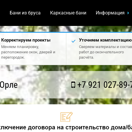
а
Бани из бруса
Каркасные бани
Информация
Корректируем проекты
Уточняем комплектацию
Меняем планировку,
Сверяем материалы и состав
расположение окон, дверей и
работ до окончательного
перегородок.
расчёта.
 Орле
+7 921 027-89-