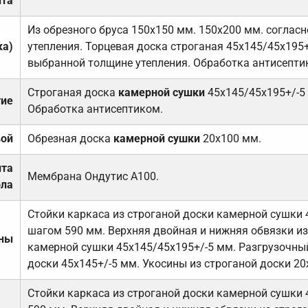
та
Из обрезного бруса 150х150 мм. 150х200 мм. соглас
ка)
утепления. Торцевая доска строганая 45х145/45х195+
выбранной толщине утепления. Обработка антисепти
Строганая доска
камерной сушки
45х145/45х195+/-5
тие
Обработка антисептиком.
вой
Обрезная доска
камерной сушки
20х100 мм.
ита
Мембрана Ондутис А100.
ола
Стойки каркаса из строганой доски камерной сушки 
шагом 590 мм. Верхняя двойная и нижняя обвязки из
ены
камерной сушки 45х145/45х195+/-5 мм. Разгрузочный
доски 45х145+/-5 мм. Укосины из строганой доски 20
Стойки каркаса из строганой доски камерной сушки 