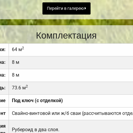
Перейти в галерею
Комплектация
2
ки:
64 м
на:
8 м
на:
8 м
2
дь:
73.6 м
ние
Под ключ (с отделкой)
нт
Свайно-винтовой или ж/б сваи (рассчитываются отде
ция
Рубероид в два слоя.