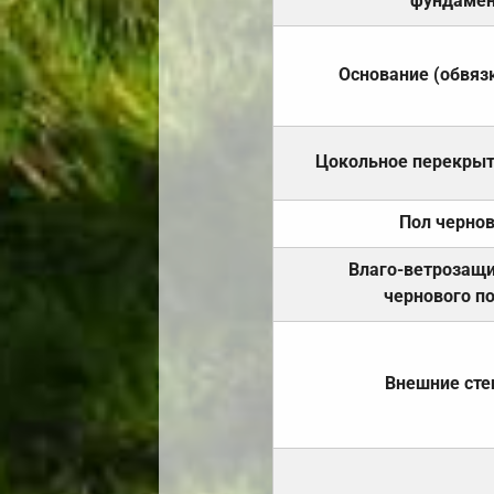
фундамен
Основание (обвяз
Цокольное перекры
Пол черно
Влаго-ветрозащ
чернового п
Внешние ст