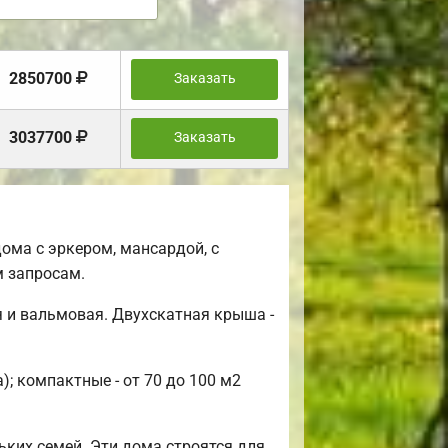
2850700
Заказать
3037700
Заказать
ома с эркером, мансардой, с
 запросам.
 и вальмовая. Двухскатная крыша -
; компактные - от 70 до 100 м2
ьких семей. Эти дома строятся для