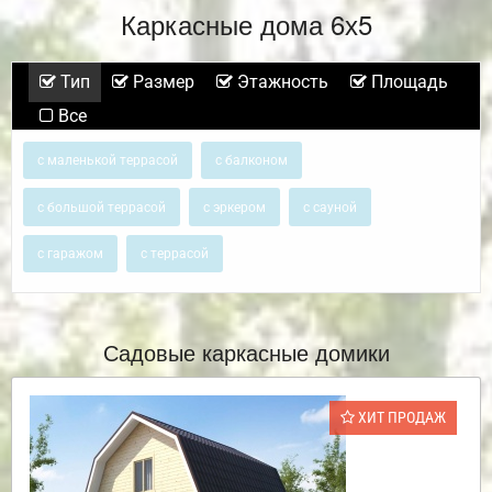
Каркасные дома 6х5
Тип
Размер
Этажность
Площадь
Все
с маленькой террасой
с балконом
с большой террасой
с эркером
с сауной
с гаражом
с террасой
Садовые каркасные домики
ХИТ ПРОДАЖ