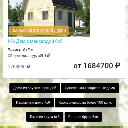
КАРКАС ИЗ СТРОГАНОЙ ДОСКИ
№6 Дом с мансардой 6х5
Размер: 6х5 м
2
Общая площадь: 48.14
от 1684700
1768850
Дома из бруса с верандой
Одноэтажные каркасные дома
Каркасные дома 7х9
Каркасные дома более 100 кв.м.
Бани из бруса 6х8
Бани из бруса 6х6