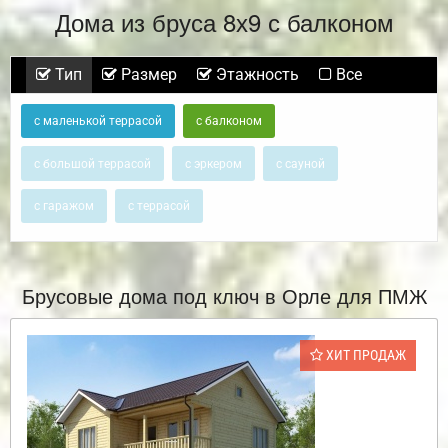
Дома из бруса 8х9 с балконом
Тип
Размер
Этажность
Все
с маленькой террасой
с балконом
с большой террасой
с эркером
с сауной
с гаражом
с террасой
Брусовые дома под ключ в Орле для ПМЖ
ХИТ ПРОДАЖ