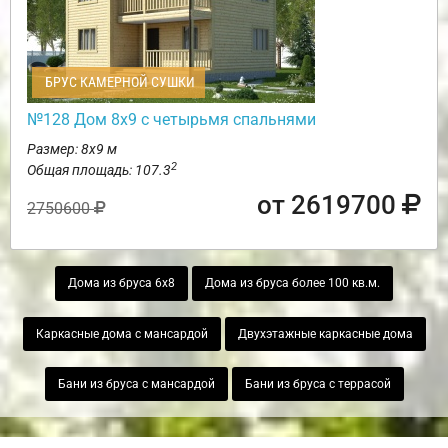
БРУС КАМЕРНОЙ СУШКИ
№128 Дом 8х9 с четырьмя спальнями
Размер: 8х9 м
2
Общая площадь: 107.3
от 2619700
2750600
Дома из бруса 6х8
Дома из бруса более 100 кв.м.
Каркасные дома с мансардой
Двухэтажные каркасные дома
Бани из бруса с мансардой
Бани из бруса с террасой