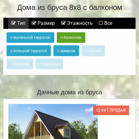
Дома из бруса 8х8 с балконом
Тип
Размер
Этажность
Все
с маленькой террасой
с балконом
с большой террасой
с эркером
с сауной
с гаражом
с террасой
Дачные дома из бруса
ХИТ ПРОДАЖ