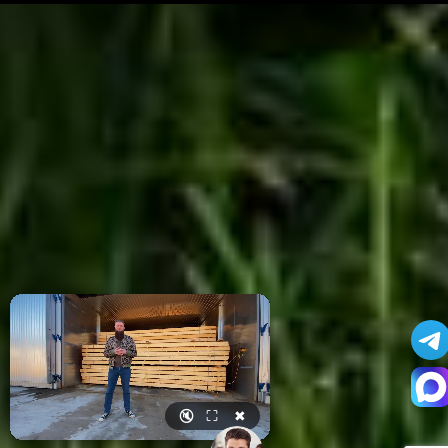
🔇
⛶
✖