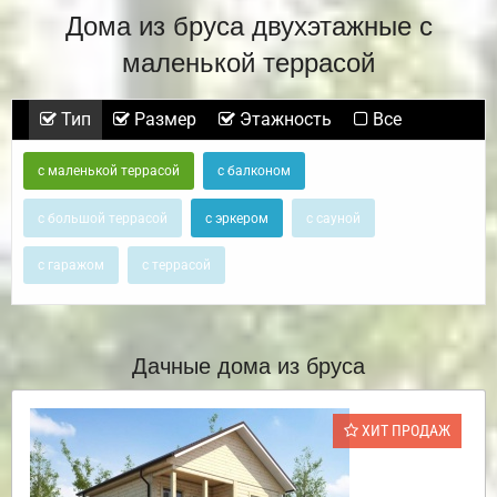
Дома из бруса двухэтажные с
маленькой террасой
Тип
Размер
Этажность
Все
с маленькой террасой
с балконом
с большой террасой
с эркером
с сауной
с гаражом
с террасой
Дачные дома из бруса
ХИТ ПРОДАЖ