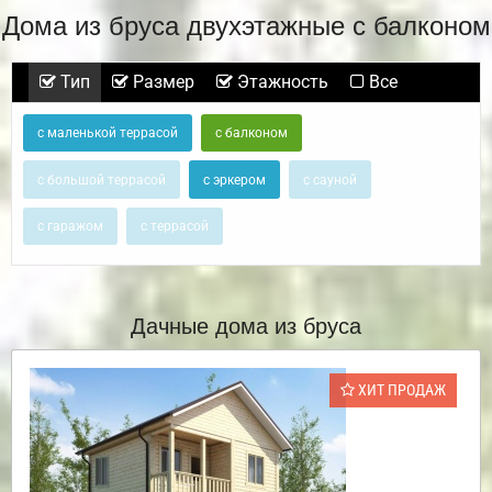
Дома из бруса двухэтажные с балконом
Тип
Размер
Этажность
Все
с маленькой террасой
с балконом
с большой террасой
с эркером
с сауной
с гаражом
с террасой
Дачные дома из бруса
ХИТ ПРОДАЖ