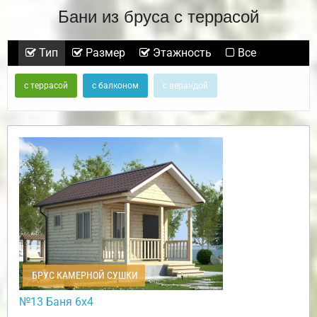
Бани из бруса с террасой
Тип
Размер
Этажность
Все
с террасой
с балконом
с верандой
БРУС КАМЕРНОЙ СУШКИ
№13 Баня 6х4