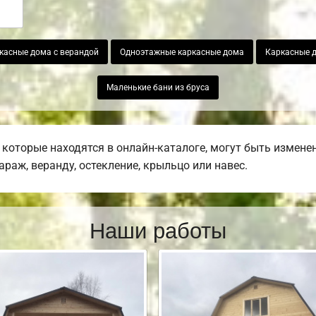
касные дома с верандой
Одноэтажные каркасные дома
Каркасные 
Маленькие бани из бруса
которые находятся в онлайн-каталоге, могут быть измене
гараж, веранду, остекление, крыльцо или навес.
Наши работы