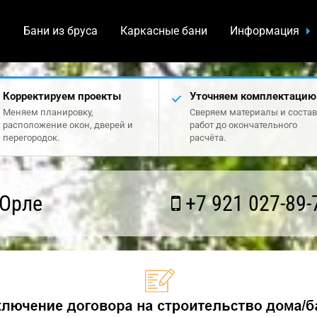
а
Бани из бруса
Каркасные бани
Информация
Корректируем проекты
Уточняем комплектацию
Меняем планировку,
Сверяем материалы и состав
расположение окон, дверей и
работ до окончательного
перегородок.
расчёта.
 Орле
+7 921 027-89-