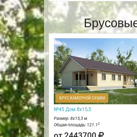
Брусовые
БРУС КАМЕРНОЙ СУШКИ
№45 Дом 8х15,5
Размер: 8х15,5 м
2
Общая площадь: 121.1
от 2443700