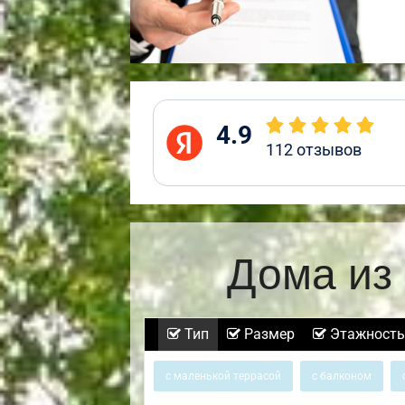
4.9
112
отзывов
Дома из
Тип
Размер
Этажность
с маленькой террасой
с балконом