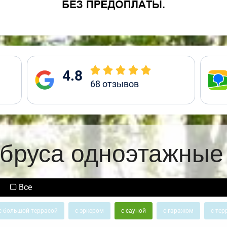
4.8
68
отзывов
 бруса одноэтажные 
Все
с большой террасой
с эркером
с сауной
с гаражом
с тер