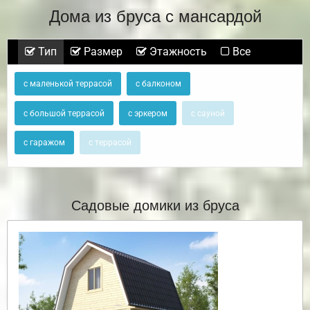
Дома из бруса с мансардой
Тип
Размер
Этажность
Все
с маленькой террасой
с балконом
с большой террасой
с эркером
с сауной
с гаражом
с террасой
Садовые домики из бруса