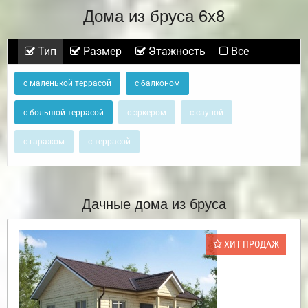
Дома из бруса 6х8
Тип
Размер
Этажность
Все
с маленькой террасой
с балконом
с большой террасой
с эркером
с сауной
с гаражом
с террасой
Дачные дома из бруса
ХИТ ПРОДАЖ