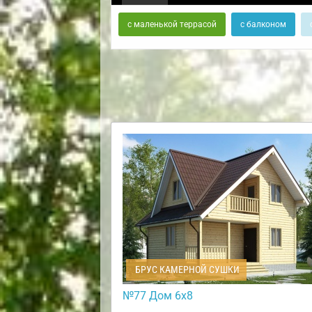
с маленькой террасой
с балконом
БРУС КАМЕРНОЙ СУШКИ
№77 Дом 6х8