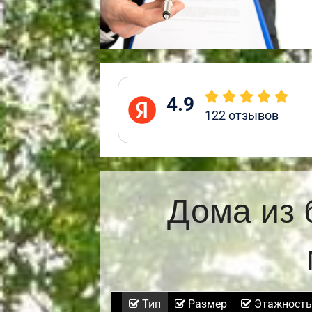
4.9
122
отзывов
Дома из 
Тип
Размер
Этажность