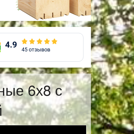
4.9
45
отзывов
ные 6х8 с
й