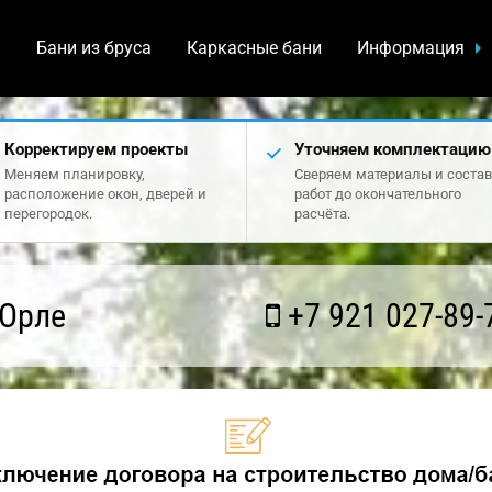
а
Бани из бруса
Каркасные бани
Информация
Корректируем проекты
Уточняем комплектацию
Меняем планировку,
Сверяем материалы и состав
расположение окон, дверей и
работ до окончательного
перегородок.
расчёта.
 Орле
+7 921 027-89-