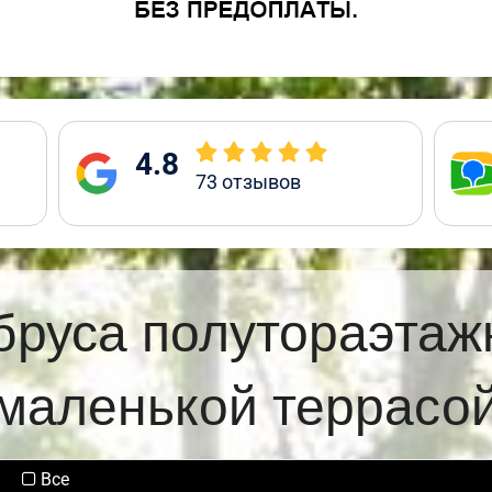
4.8
73
отзывов
бруса полутораэтаж
маленькой террасо
Все