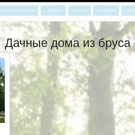
с большой террасой
с эркером
с сауной
с гаражом
с тер
Дачные дома из бруса