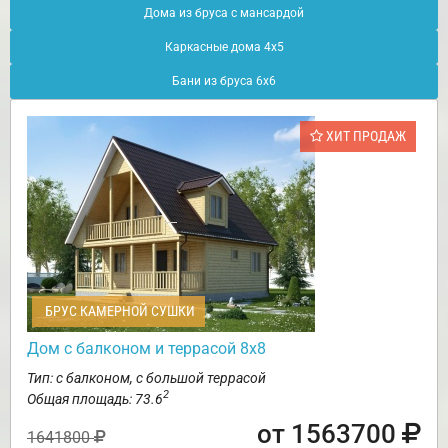
Дома из бруса с мансардой
Каркасные дома 4х5
Бани из бруса 6х6
ХИТ ПРОДАЖ
БРУС КАМЕРНОЙ СУШКИ
Дом с балконом и террасой 8х8
Тип: с балконом, с большой террасой
2
Общая площадь: 73.6
от 1563700
1641800