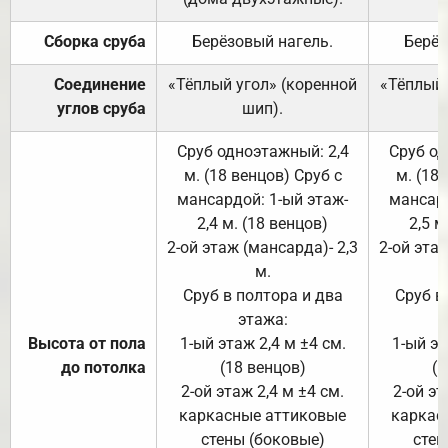
Сборка сруба
Берёзовый нагель.
Берёз
Соединение
«Тёплый угол» (коренной
«Тёплый 
углов сруба
шип).
Сруб одноэтажный: 2,4
Сруб од
м. (18 венцов) Сруб с
м. (18
мансардой: 1-ый этаж-
мансард
2,4 м. (18 венцов)
2,5 м
2-ой этаж (мансарда)- 2,3
2-ой этаж
м.
Сруб в полтора и два
Сруб в
этажа:
Высота от пола
1-ый этаж 2,4 м ±4 см.
1-ый эт
до потолка
(18 венцов)
(1
2-ой этаж 2,4 м ±4 см.
2-ой эт
каркасные аттиковые
каркас
стены (боковые)
стен