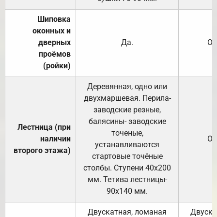
Шиповка
оконных и
дверных
Да.
От
проёмов
(ройки)
Деревянная, одно или
двухмаршевая. Перила-
заводские резные,
балясины- заводские
Лестница (при
точеные,
наличии
От
устанавливаются
второго этажа)
стартовые точёные
столбы. Ступени 40х200
мм. Тетива лестницы-
90х140 мм.
Двускатная, ломаная
Двуска