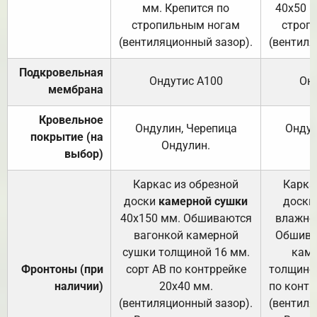
мм. Крепится по
40х50 м
стропильным ногам
строп
(вентиляционный зазор).
(вентиля
Подкровельная
Ондутис А100
Он
мембрана
Кровельное
Ондулин, Черепица
Ондул
покрытие (на
Ондулин.
выбор)
Каркас из обрезной
Карка
доски
камерной сушки
доски
40х150 мм. Обшиваются
влажно
вагонкой камерной
Обшива
сушки толщиной 16 мм.
каме
Фронтоны (при
сорт АВ по контррейке
толщиной
наличии)
20х40 мм.
по контр
(вентиляционный зазор).
(вентиля