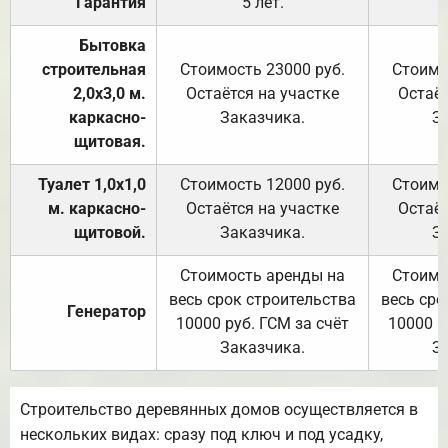
Гарантия
5 лет.
Бытовка
строительная
Стоимость 23000 руб.
Стоимо
2,0х3,0 м.
Остаётся на участке
Остаёт
каркасно-
Заказчика.
З
щитовая.
Туалет 1,0х1,0
Стоимость 12000 руб.
Стоимо
м. каркасно-
Остаётся на участке
Остаёт
щитовой.
Заказчика.
З
Стоимость аренды на
Стоимо
весь срок строительства
весь сро
Генератор
10000 руб. ГСМ за счёт
10000 р
Заказчика.
З
Строительство деревянных домов осуществляется в
нескольких видах: сразу под ключ и под усадку,