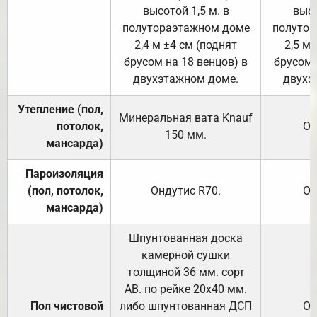
высотой 1,5 м. в
высо
полутораэтажном доме
полутор
2,4 м ±4 см (поднят
2,5 м 
брусом на 18 венцов) в
брусом 
двухэтажном доме.
двухэ
Утепление (пол,
Минеральная вата
Knauf
потолок,
От
150
мм.
мансарда)
Пароизоляция
(пол, потолок,
Ондутис
R70
.
От
мансарда)
Шпунтованная доска
камерной сушки
толщиной 36 мм. сорт
АВ. по рейке 20х40 мм.
Пол чистовой
либо шпунтованная ДСП
От