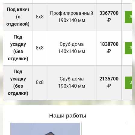
Под ключ
Профилированный
3367700
(с
8х8
За
190х140 мм
отделкой)
Под
усадку
Cруб дома
1838700
8х8
За
(без
140х140 мм
отделки)
Под
усадку
Cруб дома
2135700
8х8
За
(без
190х140 мм
отделки)
Наши работы