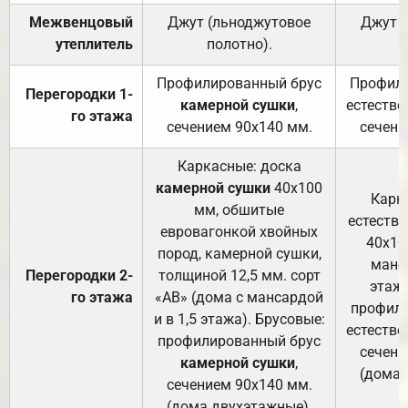
Межвенцовый
Джут (льноджутовое
Джут 
утеплитель
полотно).
п
Профилированный брус
Профили
Перегородки 1-
камерной сушки
,
естестве
го этажа
сечением 90х140 мм.
сечени
Каркасные: доска
камерной сушки
40х100
Карк
мм, обшитые
естеств
евровагонкой хвойных
40х10
пород, камерной сушки,
манса
Перегородки 2-
толщиной 12,5 мм. сорт
этажа
го этажа
«АВ» (дома с мансардой
профили
и в 1,5 этажа). Брусовые:
естестве
профилированный брус
сечени
камерной сушки
,
(дома 
сечением 90х140 мм.
(дома двухэтажные).