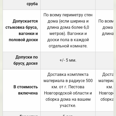
сруба
По всему периметру стен
Допускается
дома (если ширина и
По всему
стыковка бруса,
длина дома более 6,0
дома (
вагонки и
метров). Вагонки и
длина 
половой доски
доски пола в каждой
отдельной комнате.
Допуски по
+/- 5 мм.
брусу, доске
Доставка комплекта
Достав
материала в радиусе 500
материал
В стоимость
км. от г. Пестова
км. 
включена
Новгородской области и
Новгоро
сборка дома на вашем
сборка
участке.