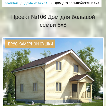
ГЛАВНАЯ
ДОМА ИЗ БРУСА
CURRENT:
ДОМ ДЛЯ БОЛЬШОЙ СЕМЬИ 8Х8
Проект №106 Дом для большой
семьи 8х8
БРУС КАМЕРНОЙ СУШКИ