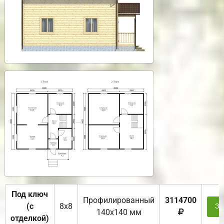
Под ключ
Профилированный
3114700
(с
8х8
За
140х140 мм
отделкой)