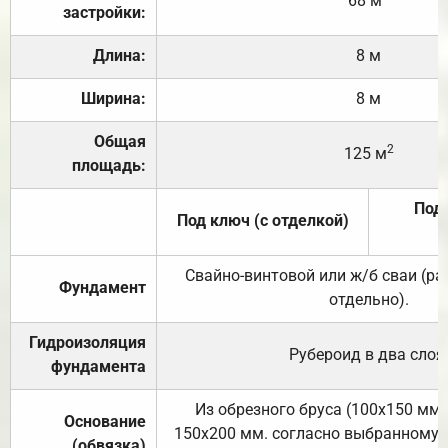
68 м
застройки:
Длина:
8 м
Ширина:
8 м
Общая
2
125 м
площадь:
Под 
Под ключ (с отделкой)
Свайно-винтовой или ж/б сваи (р
Фундамент
отдельно).
Гидроизоляция
Рубероид в два слоя
фундамента
Из обрезного бруса (100х150 мм.
Основание
150х200 мм. согласно выбранному с
(обвязка)