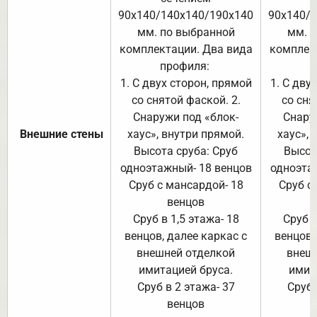
90х140/140х140/190х140
90х140/
мм. по выбранной
мм. 
комплектации. Два вида
комплек
профиля:
п
1. С двух сторон, прямой
1. С дву
со снятой фаской. 2.
со сня
Снаружи под «блок-
Снару
Внешние стены
хаус», внутри прямой.
хаус», 
Высота сруба: Сруб
Высот
одноэтажный- 18 венцов
одноэта
Сруб с мансардой- 18
Сруб с
венцов
Сруб в 1,5 этажа- 18
Сруб в
венцов, далее каркас с
венцов,
внешней отделкой
внеш
имитацией бруса.
имит
Сруб в 2 этажа- 37
Сруб 
венцов