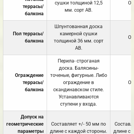
сушки толщиной 12,5
От
террасы/
мм. сорт АВ.
балкона
Шпунтованная доска
Пол террасы/
камерной сушки
От
балкона
толщиной 36 мм. сорт
АВ.
Перила- строганая
доска. Балясины-
Ограждение
точеные, фигурные. Либо
террасы/
ограждение в
От
балкона
скандинавском стиле.
Устанавливаются
ступени у входа.
Допуск на
геометрические
Составляет +/- 50 мм по
Составля
параметры
длине с каждой стороны.
длине с 