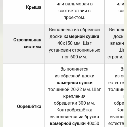
или вальмовая в
или 
Крыша
соответствии с
соо
проектом.
п
Выполнена из обрезной
Выполне
доски
камерной сушки
доски
Стропильная
40х150 мм. Шаг
влажно
система
установки стропильных
Шаг
ног 600 мм.
стропиль
Выполняется
Вы
из обрезной доски
из об
камерной сушки
естеств
толщиной 20-22 мм. Шаг
толщино
крепления
к
обрешетки 300 мм.
обреш
Обрешётка
Контробрешётка
Конт
выполняется из бруска
выполня
камерной сушки
40х50
естеств