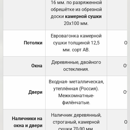
16 мм. по разряженной
обрешётке из обрезной
доски
камерной сушки
20х100 мм.
Евровагонка камерной
Потолки
сушки толщиной 12,5
От
мм. сорт АВ.
Деревянные, двойного
Окна
От
остекления.
Входная- металлическая,
утеплённая (Россия).
Двери
От
Межкомнатные-
филёнчатые.
Наличник деревянный,
Наличники на
строганый, камерной
От
окна и двери
сушки 70-90 мм.