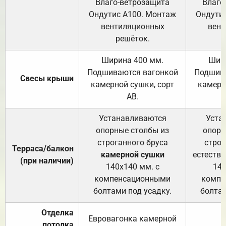
Влаго-ветрозащита
Влаго
Ондутис А100. Монтаж
Ондути
вентиляционных
вент
решёток.
Ширина 400 мм.
Шир
Подшиваются вагонкой
Подшива
Свесы крыши
камерной сушки, сорт
камерн
АВ.
Устанавливаются
Уста
опорные столбы из
опорн
строганного бруса
строг
Терраса/балкон
камерной сушки
естеств
(при наличии)
140х140 мм. с
140
компенсационными
компе
болтами под усадку.
болтам
Отделка
Евровагонка камерной
потолка