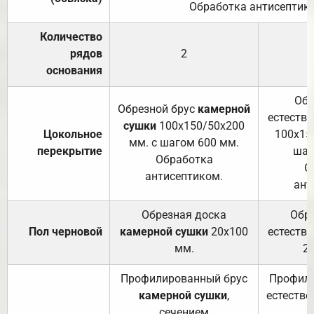
Обработка антисептик
Количество
рядов
2
основания
Обр
Обрезной брус
камерной
естеств
сушки
100х150/50х200
Цокольное
100х15
мм. с шагом 600 мм.
перекрытие
шаг
Обработка
О
антисептиком.
ант
Обрезная доска
Обр
Пол черновой
камерной сушки
20х100
естеств
мм.
2
Профилированный брус
Профили
камерной сушки
,
естестве
сечением
с