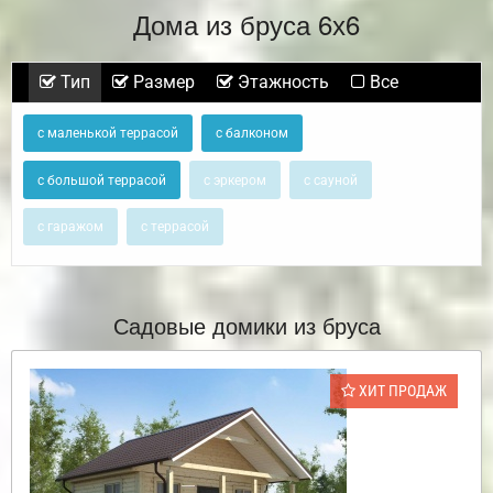
Дома из бруса 6х6
Тип
Размер
Этажность
Все
с маленькой террасой
с балконом
с большой террасой
с эркером
с сауной
с гаражом
с террасой
Садовые домики из бруса
ХИТ ПРОДАЖ