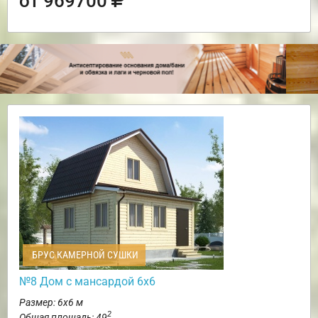
от 969700
БРУС КАМЕРНОЙ СУШКИ
№8 Дом с мансардой 6х6
Размер: 6х6 м
2
Общая площадь: 49